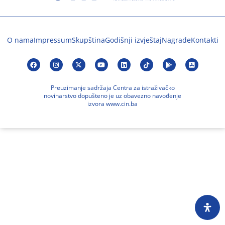
O nama
Impressum
Skupština
Godišnji izvještaj
Nagrade
Kontakti
Preuzimanje sadržaja Centra za istraživačko
novinarstvo dopušteno je uz obavezno navođenje
izvora www.cin.ba