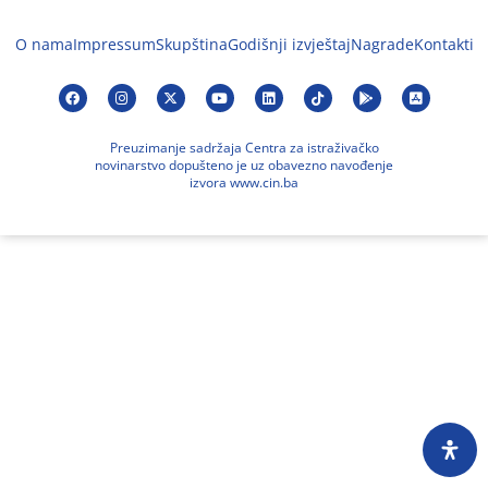
O nama
Impressum
Skupština
Godišnji izvještaj
Nagrade
Kontakti
Preuzimanje sadržaja Centra za istraživačko
novinarstvo dopušteno je uz obavezno navođenje
izvora www.cin.ba