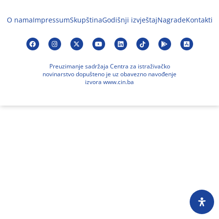
O nama
Impressum
Skupština
Godišnji izvještaj
Nagrade
Kontakti
Preuzimanje sadržaja Centra za istraživačko
novinarstvo dopušteno je uz obavezno navođenje
izvora www.cin.ba