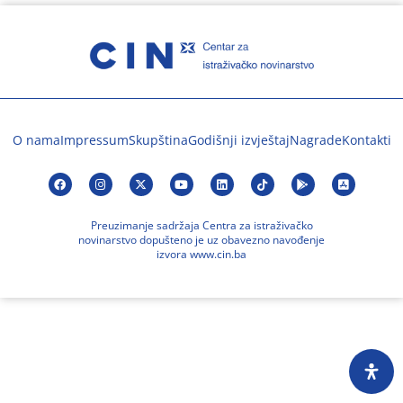
O nama
Impressum
Skupština
Godišnji izvještaj
Nagrade
Kontakti
Preuzimanje sadržaja Centra za istraživačko
novinarstvo dopušteno je uz obavezno navođenje
izvora www.cin.ba