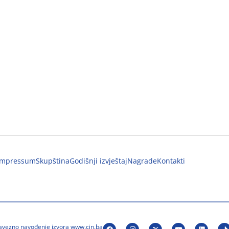
Impressum
Skupština
Godišnji izvještaj
Nagrade
Kontakti
bavezno navođenje izvora www.cin.ba