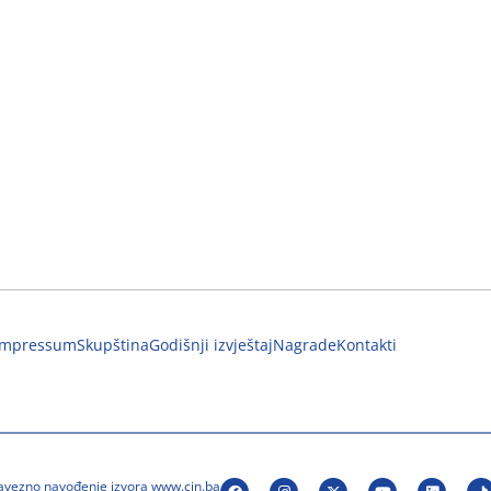
Impressum
Skupština
Godišnji izvještaj
Nagrade
Kontakti
bavezno navođenje izvora www.cin.ba