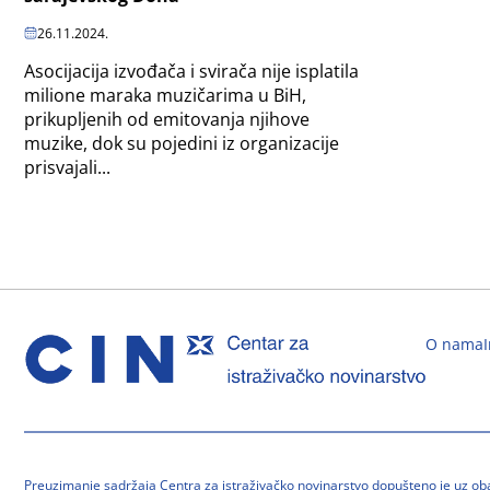
26.11.2024.
Asocijacija izvođača i svirača nije isplatila
milione maraka muzičarima u BiH,
prikupljenih od emitovanja njihove
muzike, dok su pojedini iz organizacije
prisvajali...
O nama
Preuzimanje sadržaja Centra za istraživačko novinarstvo dopušteno je uz o