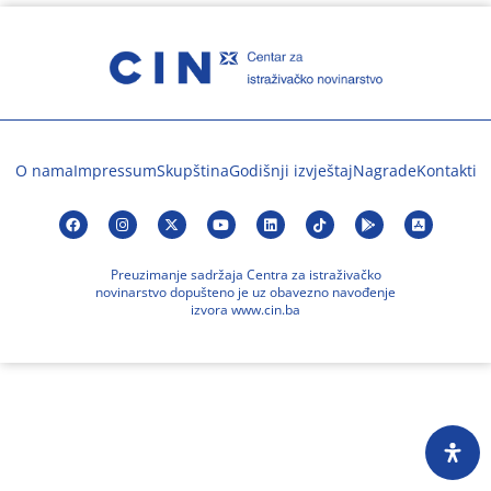
O nama
Impressum
Skupština
Godišnji izvještaj
Nagrade
Kontakti
Preuzimanje sadržaja Centra za istraživačko
novinarstvo dopušteno je uz obavezno navođenje
izvora www.cin.ba