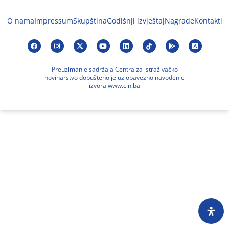
O nama
Impressum
Skupština
Godišnji izvještaj
Nagrade
Kontakti
Preuzimanje sadržaja Centra za istraživačko
novinarstvo dopušteno je uz obavezno navođenje
izvora www.cin.ba