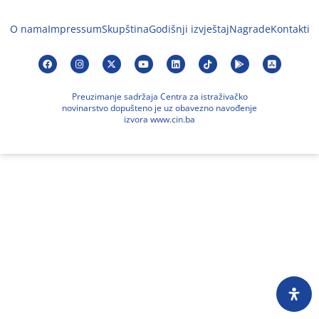
O nama
Impressum
Skupština
Godišnji izvještaj
Nagrade
Kontakti
Preuzimanje sadržaja Centra za istraživačko
novinarstvo dopušteno je uz obavezno navođenje
izvora www.cin.ba