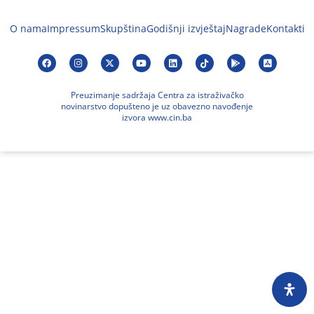
O nama
Impressum
Skupština
Godišnji izvještaj
Nagrade
Kontakti
Preuzimanje sadržaja Centra za istraživačko
novinarstvo dopušteno je uz obavezno navođenje
izvora www.cin.ba