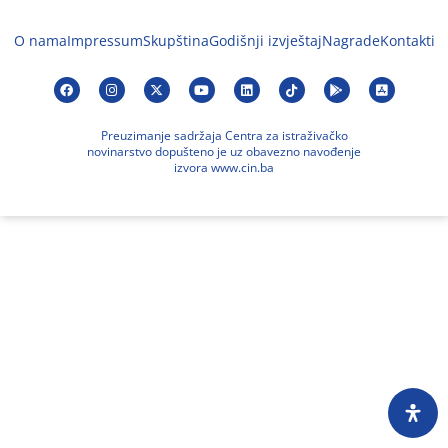
O nama
Impressum
Skupština
Godišnji izvještaj
Nagrade
Kontakti
Preuzimanje sadržaja Centra za istraživačko
novinarstvo dopušteno je uz obavezno navođenje
izvora www.cin.ba