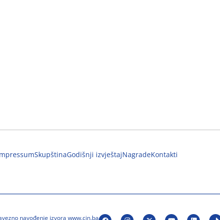
Impressum
Skupština
Godišnji izvještaj
Nagrade
Kontakti
bavezno navođenje izvora www.cin.ba