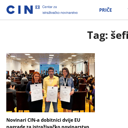
PRIČE
Tag: šef
Novinari CIN-a dobitnici dvije EU
nagrade za istraživačko novinarstvo