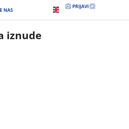
PRIJAVI
E NAS
za iznude