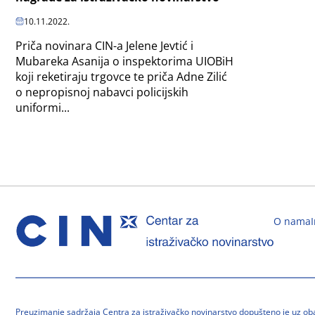
10.11.2022.
Priča novinara CIN-a Jelene Jevtić i
Mubareka Asanija o inspektorima UIOBiH
koji reketiraju trgovce te priča Adne Zilić
o nepropisnoj nabavci policijskih
uniformi...
O nama
Preuzimanje sadržaja Centra za istraživačko novinarstvo dopušteno je uz o