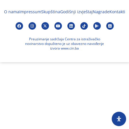
O nama
Impressum
Skupština
Godišnji izvještaj
Nagrade
Kontakti
Preuzimanje sadržaja Centra za istraživačko
novinarstvo dopušteno je uz obavezno navođenje
izvora www.cin.ba