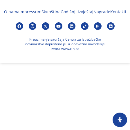
O nama
Impressum
Skupština
Godišnji izvještaj
Nagrade
Kontakti
Preuzimanje sadržaja Centra za istraživačko
novinarstvo dopušteno je uz obavezno navođenje
izvora www.cin.ba