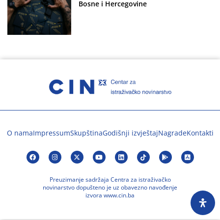
Bosne i Hercegovine
O nama
Impressum
Skupština
Godišnji izvještaj
Nagrade
Kontakti
Preuzimanje sadržaja Centra za istraživačko
novinarstvo dopušteno je uz obavezno navođenje
izvora www.cin.ba