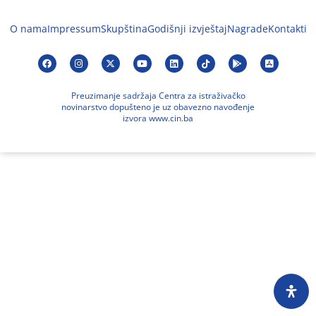
O nama
Impressum
Skupština
Godišnji izvještaj
Nagrade
Kontakti
Preuzimanje sadržaja Centra za istraživačko
novinarstvo dopušteno je uz obavezno navođenje
izvora www.cin.ba