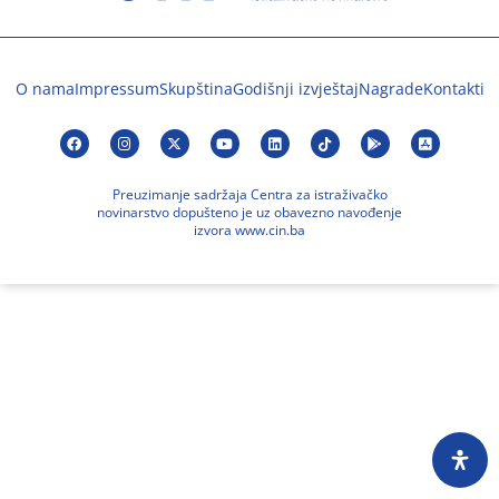
O nama
Impressum
Skupština
Godišnji izvještaj
Nagrade
Kontakti
Preuzimanje sadržaja Centra za istraživačko
novinarstvo dopušteno je uz obavezno navođenje
izvora www.cin.ba