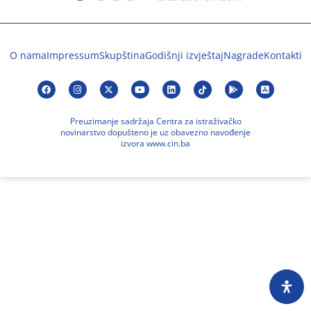
O nama
Impressum
Skupština
Godišnji izvještaj
Nagrade
Kontakti
Preuzimanje sadržaja Centra za istraživačko
novinarstvo dopušteno je uz obavezno navođenje
izvora www.cin.ba