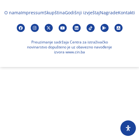
O nama
Impressum
Skupština
Godišnji izvještaj
Nagrade
Kontakti
Preuzimanje sadržaja Centra za istraživačko
novinarstvo dopušteno je uz obavezno navođenje
izvora www.cin.ba