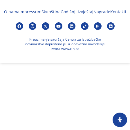
O nama
Impressum
Skupština
Godišnji izvještaj
Nagrade
Kontakti
Preuzimanje sadržaja Centra za istraživačko
novinarstvo dopušteno je uz obavezno navođenje
izvora www.cin.ba