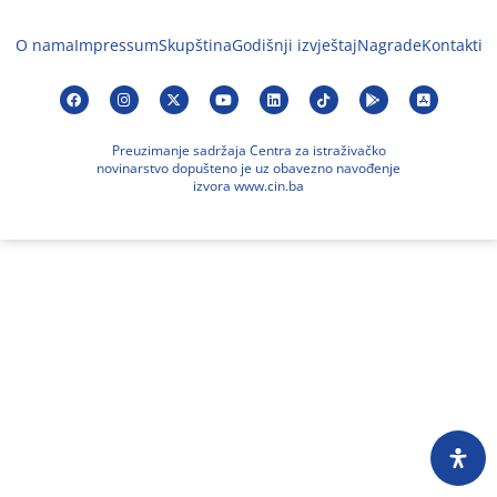
O nama
Impressum
Skupština
Godišnji izvještaj
Nagrade
Kontakti
Preuzimanje sadržaja Centra za istraživačko
novinarstvo dopušteno je uz obavezno navođenje
izvora www.cin.ba