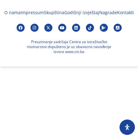
O nama
Impressum
Skupština
Godišnji izvještaj
Nagrade
Kontakti
Preuzimanje sadržaja Centra za istraživačko
novinarstvo dopušteno je uz obavezno navođenje
izvora www.cin.ba