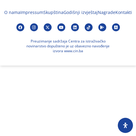
O nama
Impressum
Skupština
Godišnji izvještaj
Nagrade
Kontakti
Preuzimanje sadržaja Centra za istraživačko
novinarstvo dopušteno je uz obavezno navođenje
izvora www.cin.ba