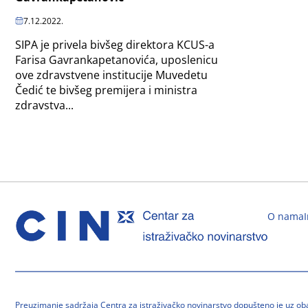
7.12.2022.
SIPA je privela bivšeg direktora KCUS-a
Farisa Gavrankapetanovića, uposlenicu
ove zdravstvene institucije Muvedetu
Čedić te bivšeg premijera i ministra
zdravstva...
O nama
Preuzimanje sadržaja Centra za istraživačko novinarstvo dopušteno je uz o