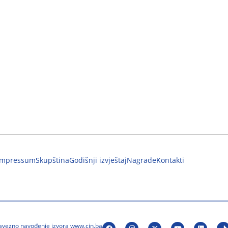
Impressum
Skupština
Godišnji izvještaj
Nagrade
Kontakti
bavezno navođenje izvora www.cin.ba