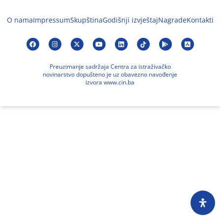
O nama
Impressum
Skupština
Godišnji izvještaj
Nagrade
Kontakti
Preuzimanje sadržaja Centra za istraživačko
novinarstvo dopušteno je uz obavezno navođenje
izvora www.cin.ba