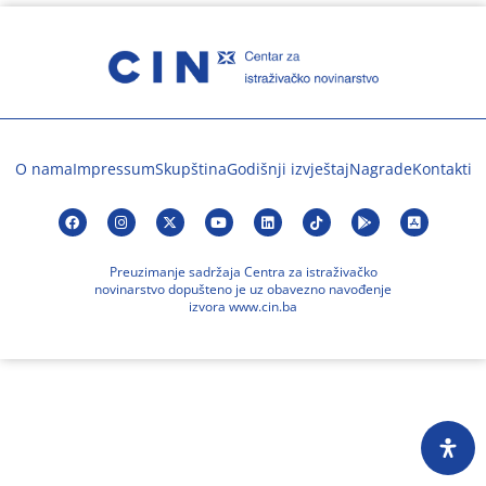
O nama
Impressum
Skupština
Godišnji izvještaj
Nagrade
Kontakti
Preuzimanje sadržaja Centra za istraživačko
novinarstvo dopušteno je uz obavezno navođenje
izvora www.cin.ba