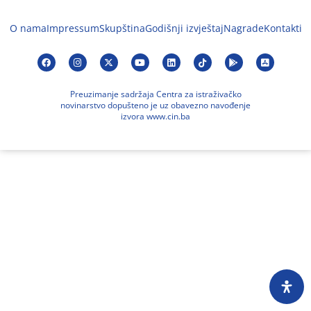
O nama
Impressum
Skupština
Godišnji izvještaj
Nagrade
Kontakti
Preuzimanje sadržaja Centra za istraživačko
novinarstvo dopušteno je uz obavezno navođenje
izvora www.cin.ba