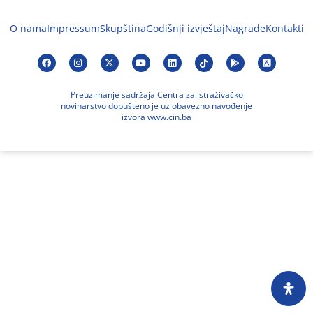
O nama
Impressum
Skupština
Godišnji izvještaj
Nagrade
Kontakti
Preuzimanje sadržaja Centra za istraživačko
novinarstvo dopušteno je uz obavezno navođenje
izvora www.cin.ba