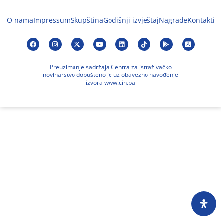
O nama
Impressum
Skupština
Godišnji izvještaj
Nagrade
Kontakti
Preuzimanje sadržaja Centra za istraživačko
novinarstvo dopušteno je uz obavezno navođenje
izvora www.cin.ba