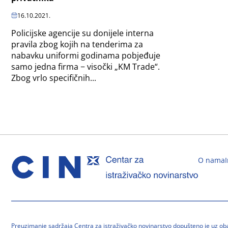
16.10.2021.
Policijske agencije su donijele interna
pravila zbog kojih na tenderima za
nabavku uniformi godinama pobjeđuje
samo jedna firma − visočki „KM Trade“.
Zbog vrlo specifičnih...
O nama
Preuzimanje sadržaja Centra za istraživačko novinarstvo dopušteno je uz o