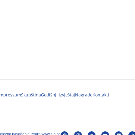
Impressum
Skupština
Godišnji izvještaj
Nagrade
Kontakti
bavezno navođenje izvora www.cin.ba