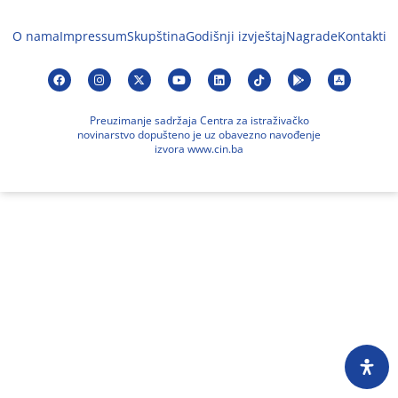
O nama
Impressum
Skupština
Godišnji izvještaj
Nagrade
Kontakti
Preuzimanje sadržaja Centra za istraživačko
novinarstvo dopušteno je uz obavezno navođenje
izvora www.cin.ba