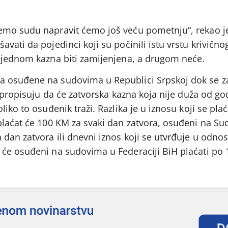
emo sudu napravit ćemo još veću pometnju“, rekao je
vati da pojedinci koji su počinili istu vrstu krivično
 jednom kazna biti zamijenjena, a drugom neće.
 osuđene na sudovima u Republici Srpskoj dok se za
i propisuju da će zatvorska kazna koja nije duža od g
iko to osuđenik traži. Razlika je u iznosu koji se pla
plaćat će 100 KM za svaki dan zatvora, osuđeni na Su
dan zatvora ili dnevni iznos koji se utvrđuje u odno
će osuđeni na sudovima u Federaciji BiH plaćati po