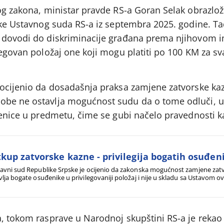
og zakona, ministar pravde RS-a Goran Selak obrazloži
luke Ustavnog suda RS-a iz septembra 2025. godine. Ta
a dovodi do diskriminacije građana prema njihovom
legovan položaj one koji mogu platiti po 100 KM za sv
 ocijenio da dosadašnja praksa zamjene zatvorske ka
obe ne ostavlja mogućnost sudu da o tome odluči, u
jenice u predmetu, čime se gubi načelo pravednosti k
kup zatvorske kazne - privilegija bogatih osuđen
avni sud Republike Srpske je ocijenio da zakonska mogućnost zamjene zat
vlja bogate osuđenike u privilegovaniji položaj i nije u skladu sa Ustavom ov
a, tokom rasprave u Narodnoj skupštini RS-a je rekao 