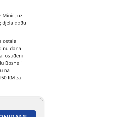
 Minić, uz
g djela dođu
 ostale
odinu dana
ća: osuđeni
du Bosne i
su na
 150 KM za