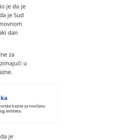
o je da je
da je Sud
 imovnom
aki dan
zne za
zimajući u
azne.
ika
vorske kazne za novčanu
og entiteta.
da je