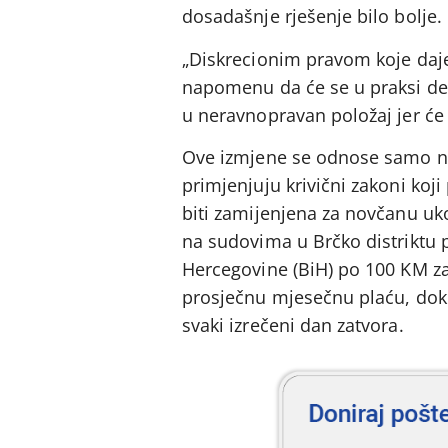
dosadašnje rješenje bilo bolje.
„Diskrecionim pravom koje daj
napomenu da će se u praksi deša
u neravnopravan položaj jer će
Ove izmjene se odnose samo na
primjenjuju krivični zakoni koj
biti zamijenjena za novčanu ukol
na sudovima u Brčko distriktu 
Hercegovine (BiH) po 100 KM za 
prosječnu mjesečnu plaću, dok 
svaki izrečeni dan zatvora.