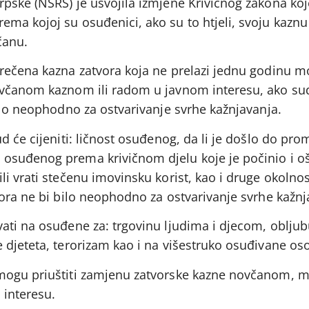
pske (NSRS) je usvojila izmjene Krivičnog zakona ko
ma kojoj su osuđenici, ako su to htjeli, svoju kaznu
čanu.
rečena kazna zatvora koja ne prelazi jednu godinu m
ovčanom kaznom ili radom u javnom interesu, ako sud
ilo neophodno za ostvarivanje svrhe kažnjavanja.
d će cijeniti: ličnost osuđenog, da li je došlo do pro
osuđenog prema krivičnom djelu koje je počinio i 
i vrati stečenu imovinsku korist, kao i druge okolnos
ora ne bi bilo neophodno za ostvarivanje svrhe kažnj
ati na osuđene za: trgovinu ljudima i djecom, oblju
 djeteta, terorizam kao i na višestruko osuđivane os
mogu priuštiti zamjenu zatvorske kazne novčanom, mo
 interesu.