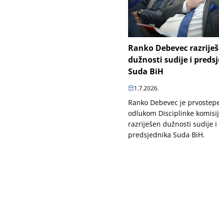
Ranko Debevec razrije
dužnosti sudije i preds
Suda BiH
1.7.2026.
Ranko Debevec je prvoste
odlukom Disciplinke komisi
razriješen dužnosti sudije i
predsjednika Suda BiH.