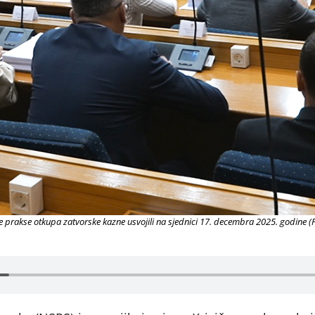
e prakse otkupa zatvorske kazne usvojili na sjednici 17. decembra 2025. godine (F