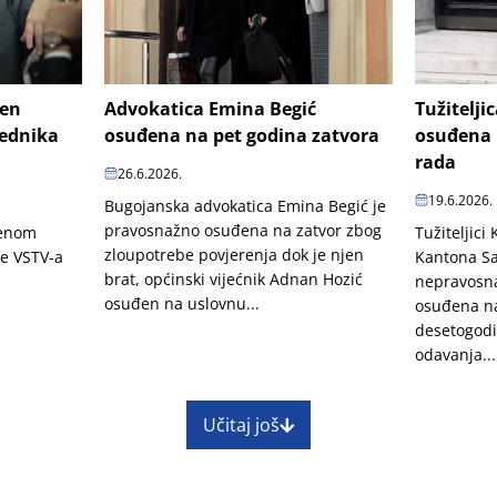
šen
Advokatica Emina Begić
Tužitelji
jednika
osuđena na pet godina zatvora
osuđena 
rada
26.6.2026.
19.6.2026.
Bugojanska advokatica Emina Begić je
pravosnažno osuđena na zatvor zbog
penom
Tužiteljici
zloupotrebe povjerenja dok je njen
je VSTV-a
Kantona Sa
brat, općinski vijećnik Adnan Hozić
nepravosn
osuđen na uslovnu...
osuđena na
desetogodi
odavanja...
Učitaj još