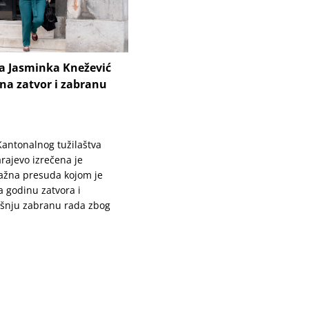
ca Jasminka Knežević
na zatvor i zabranu
 Kantonalnog tužilaštva
rajevo izrečena je
ažna presuda kojom je
 godinu zatvora i
šnju zabranu rada zbog