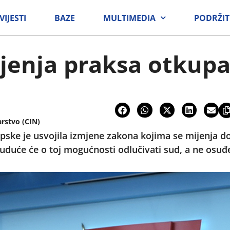
VIJESTI
BAZE
MULTIMEDIA
PODRŽIT
ijenja praksa otkupa
arstvo (CIN)
pske je usvojila izmjene zakona kojima se mijenja 
duće će o toj mogućnosti odlučivati sud, a ne osuđe