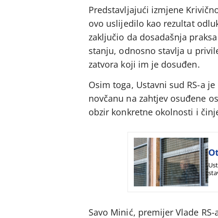
Predstavljajući izmjene Krivičn
ovo uslijedilo kao rezultat od
zaključio da dosadašnja praks
stanju, odnosno stavlja u privi
zatvora koji im je dosuđen.
Osim toga, Ustavni sud RS-a je
novčanu na zahtjev osuđene os
obzir konkretne okolnosti i čin
Ot
Ust
sta
Savo Minić, premijer Vlade RS-