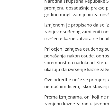
Narodna skupština Republike Sr
promjenu dosadašnje prakse pre
godinu mogli zamijeniti za nov
Izmjenom je propisano da se iz
zahtjev osuđenog zamijeniti n
izvršenje kazne zatvora ne bi b
Pri ocjeni zahtjeva osuđenog su
ponašanja nakon osude, odnos 
spremnost da nadoknadi štetu il
ukazuju da izvršenje kazne zatv
Ove odredbe neće se primjenjiv
nemoćnim licem, iskorištavanje
Prema izmjenama, oni koji ne 
zamjenu kazne za rad u javnom