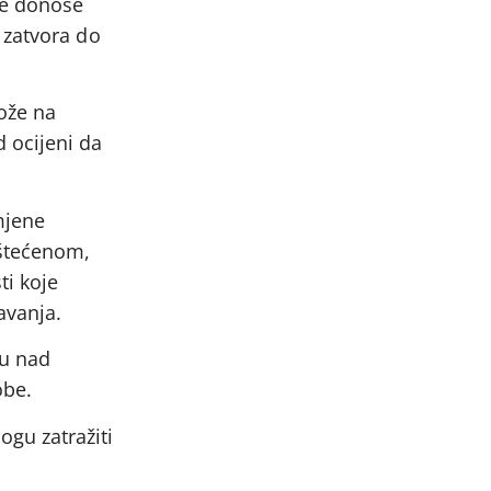
je donose
 zatvora do
ože na
 ocijeni da
mjene
oštećenom,
ti koje
avanja.
bu nad
obe.
gu zatražiti