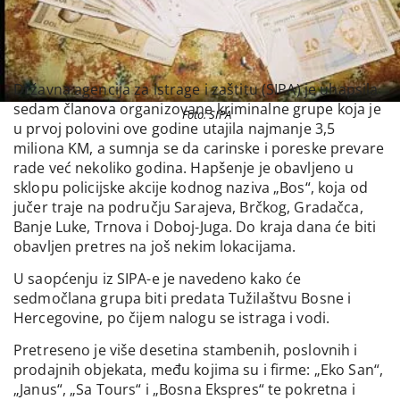
Državna agencija za istrage i zaštitu (SIPA) je uhapsila
sedam članova organizovane kriminalne grupe koja je
Foto: SIPA
u prvoj polovini ove godine utajila najmanje 3,5
miliona KM, a sumnja se da carinske i poreske prevare
rade već nekoliko godina. Hapšenje je obavljeno u
sklopu policijske akcije kodnog naziva „Bos“, koja od
jučer traje na području Sarajeva, Brčkog, Gradačca,
Banje Luke, Trnova i Doboj-Juga. Do kraja dana će biti
obavljen pretres na još nekim lokacijama.
U saopćenju iz SIPA-e je navedeno kako će
sedmočlana grupa biti predata Tužilaštvu Bosne i
Hercegovine, po čijem nalogu se istraga i vodi.
Pretreseno je više desetina stambenih, poslovnih i
prodajnih objekata, među kojima su i firme: „Eko San“,
„Janus“, „Sa Tours“ i „Bosna Ekspres“ te pokretna i