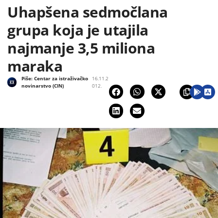
Uhapšena sedmočlana
grupa koja je utajila
najmanje 3,5 miliona
maraka
Piše:
Centar za istraživačko
16.11.2
novinarstvo (CIN)
012.