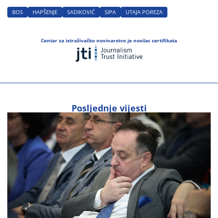
BOS
HAPŠENJE
SADIKOVIĆ
SIPA
UTAJA POREZA
Centar za istraživačko novinarstvo je nosilac certifikata
Posljednje vijesti