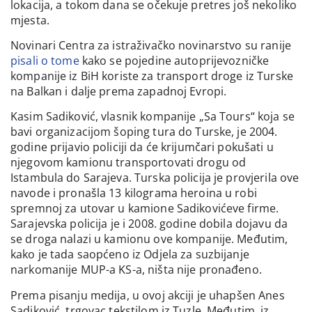
lokacija, a tokom dana se očekuje pretres još nekoliko
mjesta.
Novinari Centra za istraživačko novinarstvo su ranije
pisali o tome
kako se pojedine autoprijevozničke
kompanije iz BiH koriste za transport droge iz Turske
na Balkan i dalje prema zapadnoj Evropi.
Kasim Sadiković, vlasnik kompanije „Sa Tours“ koja se
bavi organizacijom šoping tura do Turske, je 2004.
godine prijavio policiji da će krijumčari pokušati u
njegovom kamionu transportovati drogu od
Istambula do Sarajeva. Turska policija je provjerila ove
navode i pronašla 13 kilograma heroina u robi
spremnoj za utovar u kamione Sadikovićeve firme.
Sarajevska policija je i 2008. godine dobila dojavu da
se droga nalazi u kamionu ove kompanije. Međutim,
kako je tada saopćeno iz Odjela za suzbijanje
narkomanije MUP-a KS-a, ništa nije pronađeno.
Prema pisanju medija, u ovoj akciji je uhapšen Anes
Sadiković, trgovac tekstilom iz Tuzle. Međutim, iz