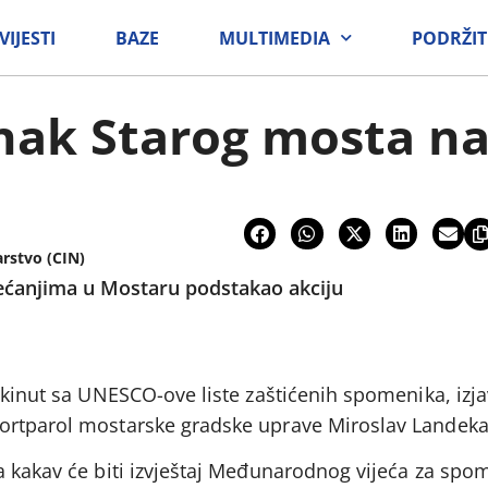
VIJESTI
BAZE
MULTIMEDIA
PODRŽIT
nak Starog mosta n
arstvo (CIN)
ećanjima u Mostaru podstakao akciju
skinut sa UNESCO-ove liste zaštićenih spomenika, izja
ortparol mostarske gradske uprave Miroslav Landeka
a kakav će biti izvještaj Međunarodnog vijeća za spom