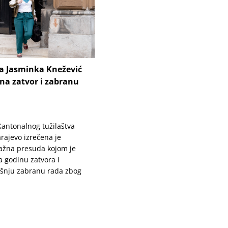
ca Jasminka Knežević
na zatvor i zabranu
 Kantonalnog tužilaštva
rajevo izrečena je
ažna presuda kojom je
 godinu zatvora i
šnju zabranu rada zbog