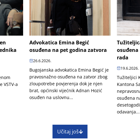
šen
Advokatica Emina Begić
Tužitelji
jednika
osuđena na pet godina zatvora
osuđena 
rada
26.6.2026.
19.6.2026.
Bugojanska advokatica Emina Begić je
pravosnažno osuđena na zatvor zbog
penom
Tužiteljici
zloupotrebe povjerenja dok je njen
je VSTV-a
Kantona Sa
brat, općinski vijećnik Adnan Hozić
nepravosn
osuđen na uslovnu...
osuđena na
desetogodi
odavanja...
Učitaj još