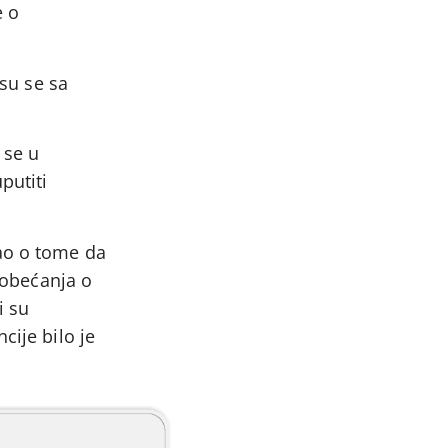
e o
 su se sa
 se u
putiti
sao o tome da
e obećanja o
i su
cije bilo je