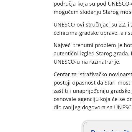
područja koja su pod UNESCO-ov
mogućem skidanju Starog mosta
UNESCO-ovi stručnjaci su 22. i 2
čelnicima gradske uprave, ali su
Najveći trenutni problem je hote
autentični izgled Starog grada. 
UNESCO-u na razmatranje.
Centar za istraživačko novinar
postoji opasnost da Stari most i
zaštiti i unaprijeđeniju gradske
osnovale agenciju koja će se br
dio ranijeg dogovora sa UNESCO