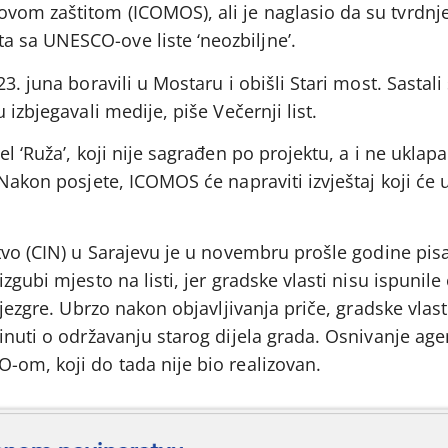
om zaštitom (ICOMOS), ali je naglasio da su tvrdnj
 sa UNESCO-ove liste ‘neozbiljne’.
3. juna boravili u Mostaru i obišli Stari most. Sastali
 izbjegavali medije, piše Večernji list.
l ‘Ruža’, koji nije sagrađen po projektu, a i ne uklapa
Nakon posjete, ICOMOS će napraviti izvještaj koji će u
stvo (CIN) u Sarajevu je u novembru prošle godine pi
zgubi mjesto na listi, jer gradske vlasti nisu ispunil
 jezgre. Ubrzo nakon objavljivanja priče, gradske vlast
inuti o održavanju starog dijela grada. Osnivanje agen
-om, koji do tada nije bio realizovan.