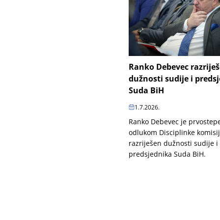
Ranko Debevec razrije
dužnosti sudije i preds
Suda BiH
1.7.2026.
Ranko Debevec je prvoste
odlukom Disciplinke komisi
razriješen dužnosti sudije i
predsjednika Suda BiH.