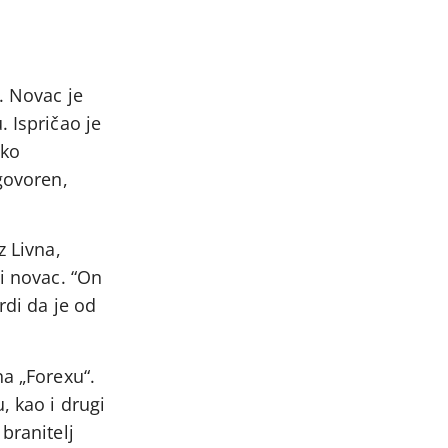
. Novac je
. Ispričao je
ako
agovoren,
z Livna,
ji novac. “On
rdi da je od
na „Forexu“.
, kao i drugi
branitelj