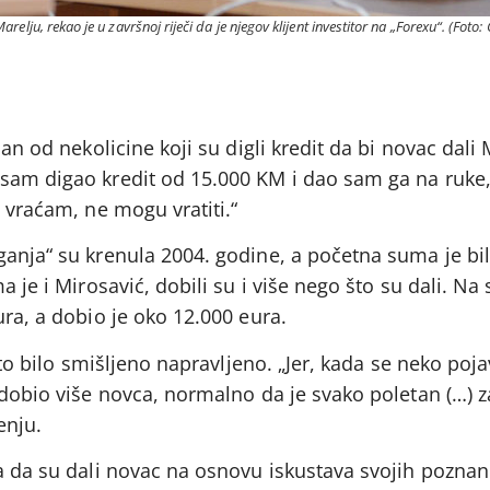
lju, rekao je u završnoj riječi da je njegov klijent investitor na „Forexu“. (Foto:
an od nekolicine koji su digli kredit da bi novac dali M
sam digao kredit od 15.000 KM i dao sam ga na ruke,
i vraćam, ne mogu vratiti.“
ganja“ su krenula 2004. godine, a početna suma je bi
a je i Mirosavić, dobili su i više nego što su dali. Na
ura, a dobio je oko 12.000 eura.
 to bilo smišljeno napravljeno. „Jer, kada se neko poja
 dobio više novca, normalno da je svako poletan (…) z
enju.
a da su dali novac na osnovu iskustava svojih poznani