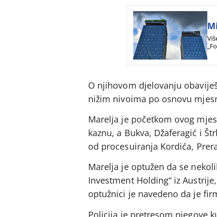
Mi
Viš
„Fo
O njihovom djelovanju obaviješt
nižim nivoima po osnovu mjesn
Marelja je početkom ovog mje
kaznu, a Bukva, Džaferagić i Št
od procesuiranja Kordića, Prerad
Marelja je optužen da se nekol
Investment Holding“ iz Austrije,
optužnici je navedeno da je fir
Policija je pretresom njegove 