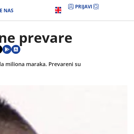
PRIJAVI
E NAS
lne prevare
ola miliona maraka. Prevareni su