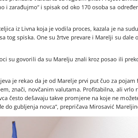
imo i zarađujmo“ i spisak od oko 170 osoba sa određe
ljica iz Livna koja je vodila proces, kazala je na sudu
sa tog spiska. One su žrtve prevare i Marelji su dal
i su govorili da su Marelju znali kroz posao ili prek
jeva je rekao da je od Marelje prvi put čuo za pojam 
em, znači, novčanim valutama. Profitabilna, ali vrlo r
vca često dešavaju takve promjene na koje ne možete 
 do gubljenja novca“, prepričava Mirosavić Mareljine 