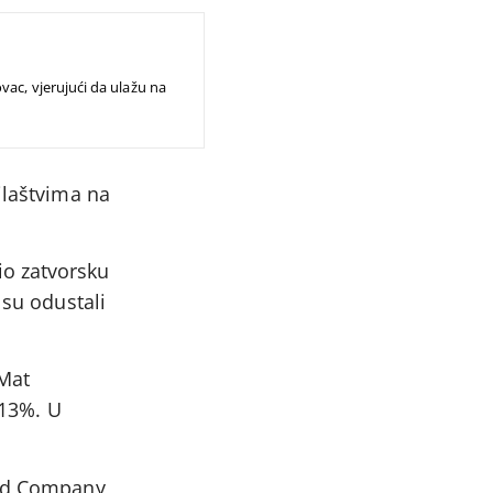
vac, vjerujući da ulažu na
ilaštvima na
o zatvorsku
 su odustali
„Mat
 13%. U
ted Company