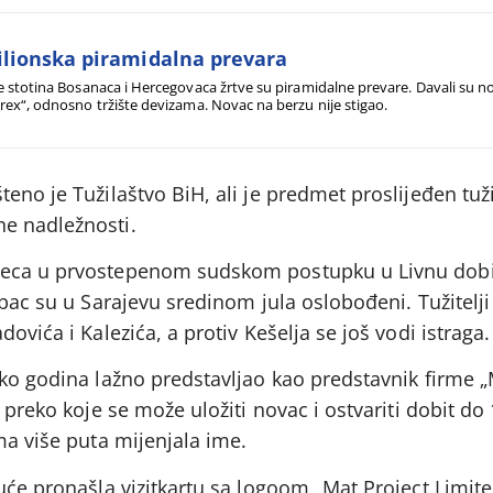
lionska piramidalna prevara
e stotina Bosanaca i Hercegovaca žrtve su piramidalne prevare. Davali su no
rex“, odnosno tržište devizama. Novac na berzu nije stigao.
eno je Tužilaštvo BiH, ali je predmet proslijeđen tuž
e nadležnosti.
seca u prvostepenom sudskom postupku u Livnu dobi
rbac su u Sarajevu sredinom jula oslobođeni. Tužitelji
ovića i Kalezića, a protiv Kešelja se još vodi istraga.
iko godina lažno predstavljao kao predstavnik firme 
 preko koje se može uložiti novac i ostvariti dobit do
ma više puta mijenjala ime.
kuće pronašla vizitkartu sa logoom „Mat Project Limi