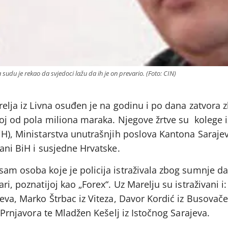
sudu je rekao da svjedoci lažu da ih je on prevario. (Foto: CIN)
arelja iz Livna osuđen je na godinu i po dana zatvora 
ćoj od pola miliona maraka. Njegove žrtve su kolege 
iH), Ministarstva unutrašnjih poslova Kantona Saraje
đani BiH i susjedne Hrvatske.
sam osoba koje je policija istraživala zbog sumnje da
ari, poznatijoj kao „Forex“. Uz Marelju su istraživani
jeva, Marko Štrbac iz Viteza, Davor Kordić iz Busovač
z Prnjavora te Mladžen Kešelj iz Istočnog Sarajeva.