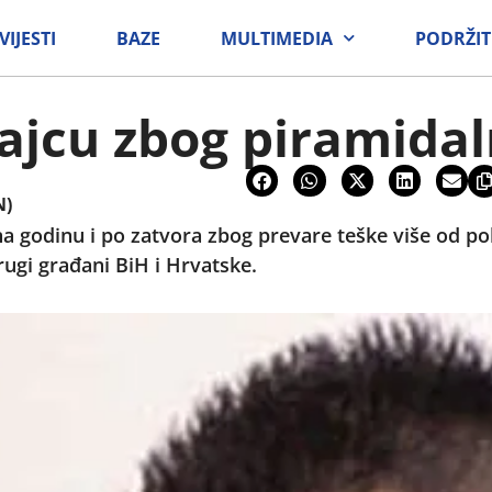
VIJESTI
BAZE
MULTIMEDIA
PODRŽIT
cajcu zbog piramida
N)
 na godinu i po zatvora zbog prevare teške više od p
drugi građani BiH i Hrvatske.