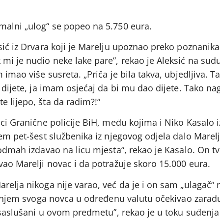
malni „ulog“ se popeo na 5.750 eura.
sić iz Drvara koji je Marelju upoznao preko poznanika
mi je nudio neke lake pare”, rekao je Aleksić na sudu
 imao više susreta. „Priča je bila takva, ubjedljiva. T
o dijete, ja imam osjećaj da bi mu dao dijete. Tako n
 lijepo, šta da radim?!“
ici Granične policije BiH, među kojima i Niko Kasalo i
rem pet-šest službenika iz njegovog odjela dalo Marel
 odmah izdavao na licu mjesta“, rekao je Kasalo. On tv
vao Marelji novac i da potražuje skoro 15.000 eura.
relja nikoga nije varao, već da je i on sam „ulagač“ 
aganjem svoga novca u određenu valutu očekivao zaradu
i saslušani u ovom predmetu”, rekao je u toku suđenja 