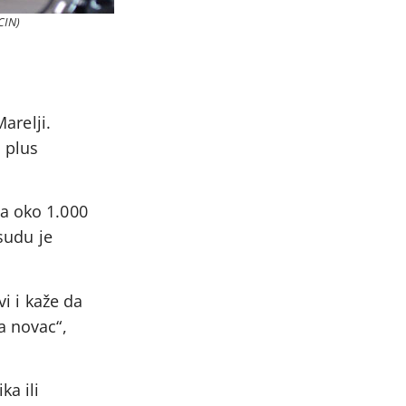
 CIN)
arelji.
 plus
la oko 1.000
 sudu je
vi i kaže da
a novac“,
ka ili