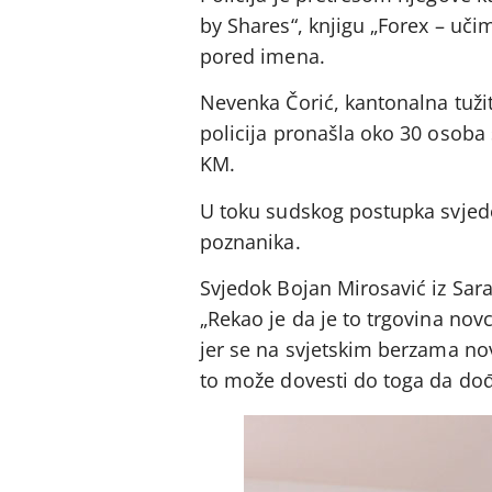
by Shares“, knjigu „Forex – uč
pored imena.
Nevenka Čorić, kantonalna tužite
policija pronašla oko 30 osoba 
KM.
U toku sudskog postupka svjedoc
poznanika.
Svjedok Bojan Mirosavić iz Sara
„Rekao je da je to trgovina novc
jer se na svjetskim berzama no
to može dovesti do toga da dođe