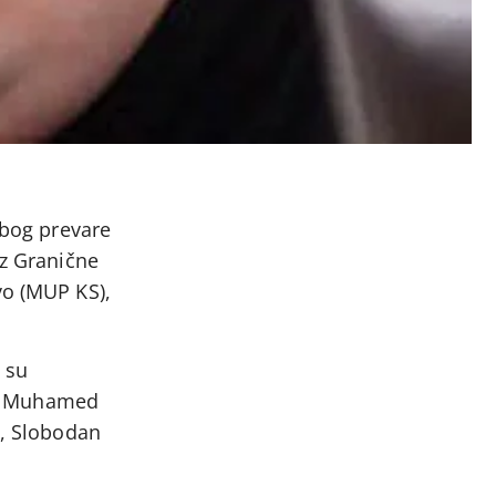
zbog prevare
iz Granične
vo (MUP KS),
 su
 i: Muhamed
e, Slobodan