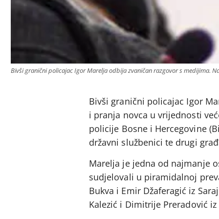
Bivši granični policajac Igor Marelja odbija zvaničan razgovor s medijima. Na 
Bivši granični policajac Igor M
i pranja novca u vrijednosti ve
policije Bosne i Hercegovine (B
državni službenici te drugi gra
Marelja je jedna od najmanje o
sudjelovali u piramidalnoj prev
Bukva i Emir Džaferagić iz Sara
Kalezić i Dimitrije Preradović i