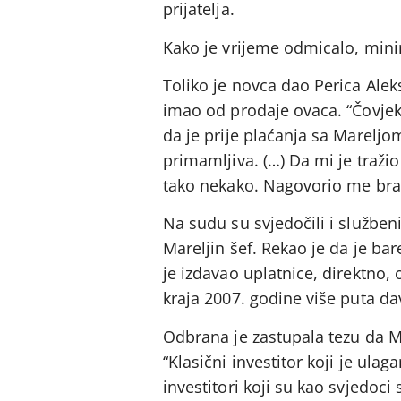
prijatelja.
Kako je vrijeme odmicalo, mini
Toliko je novca dao Perica Alek
imao od prodaje ovaca. “Čovjek 
da je prije plaćanja sa Mareljom
primamljiva. (…) Da mi je traži
tako nekako. Nagovorio me brate
Na sudu su svjedočili i služben
Mareljin šef. Rekao je da je ba
je izdavao uplatnice, direktno,
kraja 2007. godine više puta da
Odbrana je zastupala tezu da Ma
“Klasični investitor koji je ul
investitori koji su kao svjedoc