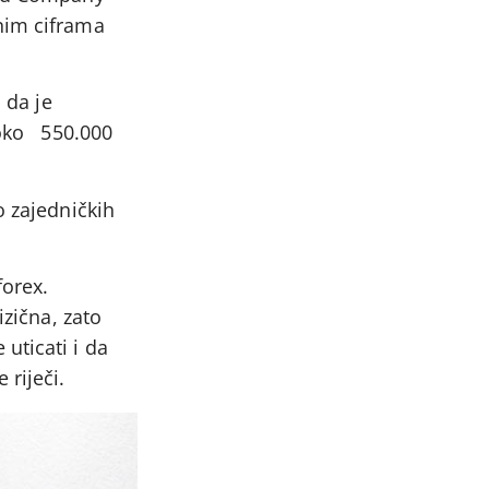
nim ciframa
 da je
e oko 550.000
o zajedničkih
forex.
izična, zato
uticati i da
riječi.