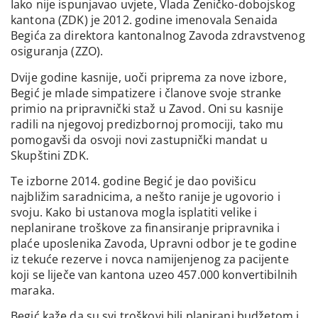
Iako nije ispunjavao uvjete, Vlada Zeničko-dobojskog
kantona (ZDK) je 2012. godine imenovala Senaida
Begića za direktora kantonalnog Zavoda zdravstvenog
osiguranja (ZZO).
Dvije godine kasnije, uoči priprema za nove izbore,
Begić je mlade simpatizere i članove svoje stranke
primio na pripravnički staž u Zavod. Oni su kasnije
radili na njegovoj predizbornoj promociji, tako mu
pomogavši da osvoji novi zastupnički mandat u
Skupštini ZDK.
Te izborne 2014. godine Begić je dao povišicu
najbližim saradnicima, a nešto ranije je ugovorio i
svoju. Kako bi ustanova mogla isplatiti velike i
neplanirane troškove za finansiranje pripravnika i
plaće uposlenika Zavoda, Upravni odbor je te godine
iz tekuće rezerve i novca namijenjenog za pacijente
koji se liječe van kantona uzeo 457.000 konvertibilnih
maraka.
Begić kaže da su svi troškovi bili planirani budžetom i