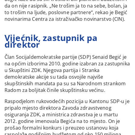
da on nije rasipnik. „Ne trošim ja to na sebe, bolan, ja
to trošim na ljude, poslovne partnere“, rekao je Begić
novinarima Centra za istraživačko novinarstvo (CIN).
Vijećnik, zastupnik pa
direktor
Član Socijaldemokratske partije (SDP) Senaid Begić je
na općim izborima 2010. godine izabran za zastupnika
u Skupštini ZDK. Njegova partija i Stranka
demokratske akcije su tada osvojile najviše
skupštinskih mandata pa su sa Narodnom strankom
Radom za boljitak činile skupštinsku većinu.
Raspodjelom rukovodećih pozicija u Kantonu SDP-u je
pripalo mjesto direktora Zavoda zdravstvenog
osiguranja ZDK, a ministrica zdravstva je u martu
2012. godine imenovala Begića na to mjesto. On je
prošao formalni konkurs i preuzeo ustanovu koja
raspolaže godišnjim budžetom od oko 150 miliona