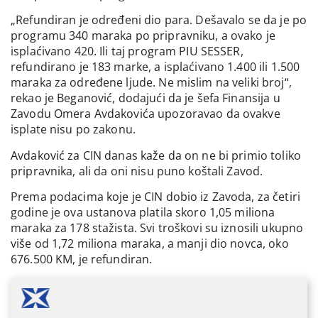
„Refundiran je određeni dio para. Dešavalo se da je po
programu 340 maraka po pripravniku, a ovako je
isplaćivano 420. Ili taj program PIU SESSER,
refundirano je 183 marke, a isplaćivano 1.400 ili 1.500
maraka za određene ljude. Ne mislim na veliki broj“,
rekao je Beganović, dodajući da je šefa Finansija u
Zavodu Omera Avdakovića upozoravao da ovakve
isplate nisu po zakonu.
Avdaković za CIN danas kaže da on ne bi primio toliko
pripravnika, ali da oni nisu puno koštali Zavod.
Prema podacima koje je CIN dobio iz Zavoda, za četiri
godine je ova ustanova platila skoro 1,05 miliona
maraka za 178 stažista. Svi troškovi su iznosili ukupno
više od 1,72 miliona maraka, a manji dio novca, oko
676.500 KM, je refundiran.