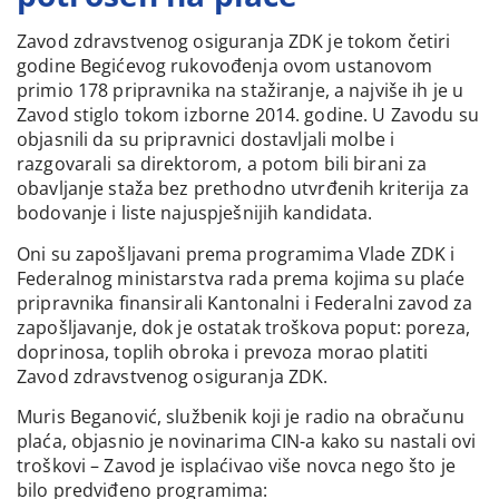
Zavod zdravstvenog osiguranja ZDK je tokom četiri
godine Begićevog rukovođenja ovom ustanovom
primio 178 pripravnika na stažiranje, a najviše ih je u
Zavod stiglo tokom izborne 2014. godine. U Zavodu su
objasnili da su pripravnici dostavljali molbe i
razgovarali sa direktorom, a potom bili birani za
obavljanje staža bez prethodno utvrđenih kriterija za
bodovanje i liste najuspješnijih kandidata.
Oni su zapošljavani prema programima Vlade ZDK i
Federalnog ministarstva rada prema kojima su plaće
pripravnika finansirali Kantonalni i Federalni zavod za
zapošljavanje, dok je ostatak troškova poput: poreza,
doprinosa, toplih obroka i prevoza morao platiti
Zavod zdravstvenog osiguranja ZDK.
Muris Beganović, službenik koji je radio na obračunu
plaća, objasnio je novinarima CIN-a kako su nastali ovi
troškovi – Zavod je isplaćivao više novca nego što je
bilo predviđeno programima: