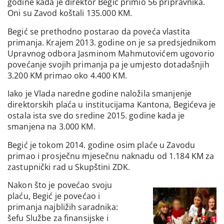
godine kada je direktor Begić primio 56 pripravnika.
Oni su Zavod koštali 135.000 KM.
Begić se prethodno postarao da poveća vlastita
primanja. Krajem 2013. godine on je sa predsjednikom
Upravnog odbora Jasminom Mahmutovićem ugovorio
povećanje svojih primanja pa je umjesto dotadašnjih
3.200 KM primao oko 4.400 KM.
Iako je Vlada naredne godine naložila smanjenje
direktorskih plaća u institucijama Kantona, Begićeva je
ostala ista sve do sredine 2015. godine kada je
smanjena na 3.000 KM.
Begić je tokom 2014. godine osim plaće u Zavodu
primao i prosječnu mjesečnu naknadu od 1.184 KM za
zastupnički rad u Skupštini ZDK.
Nakon što je povećao svoju
plaću, Begić je povećao i
primanja najbližih saradnika:
šefu Službe za finansijske i