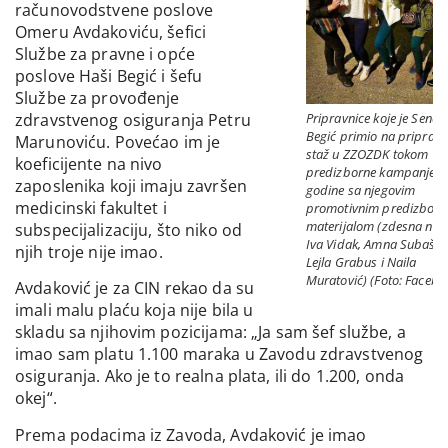
računovodstvene poslove
Omeru Avdakoviću, šefici
Službe za pravne i opće
poslove Haši Begić i šefu
Službe za provođenje
Pripravnice koje je Senai
zdravstvenog osiguranja Petru
Begić primio na pripravn
Marunoviću. Povećao im je
staž u ZZOZDK tokom
koeficijente na nivo
predizborne kampanje 2
zaposlenika koji imaju završen
godine sa njegovim
medicinski fakultet i
promotivnim predizbor
materijalom (zdesna nali
subspecijalizaciju, što niko od
Iva Vidak, Amna Subašić,
njih troje nije imao.
Lejla Grabus i Naila
Muratović) (Foto: Facebo
Avdaković je za CIN rekao da su
imali malu plaću koja nije bila u
skladu sa njihovim pozicijama: „Ja sam šef službe, a
imao sam platu 1.100 maraka u Zavodu zdravstvenog
osiguranja. Ako je to realna plata, ili do 1.200, onda
okej“.
Prema podacima iz Zavoda, Avdaković je imao