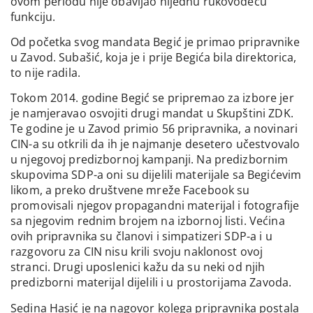
ovom periodu nije obavljao nijednu rukovodeću
funkciju.
Od početka svog mandata Begić je primao pripravnike
u Zavod. Subašić, koja je i prije Begića bila direktorica,
to nije radila.
Tokom 2014. godine Begić se pripremao za izbore jer
je namjeravao osvojiti drugi mandat u Skupštini ZDK.
Te godine je u Zavod primio 56 pripravnika, a novinari
CIN-a su otkrili da ih je najmanje desetero učestvovalo
u njegovoj predizbornoj kampanji. Na predizbornim
skupovima SDP-a oni su dijelili materijale sa Begićevim
likom, a preko društvene mreže Facebook su
promovisali njegov propagandni materijal i fotografije
sa njegovim rednim brojem na izbornoj listi. Većina
ovih pripravnika su članovi i simpatizeri SDP-a i u
razgovoru za CIN nisu krili svoju naklonost ovoj
stranci. Drugi uposlenici kažu da su neki od njih
predizborni materijal dijelili i u prostorijama Zavoda.
Sedina Hasić je na nagovor kolega pripravnika postala