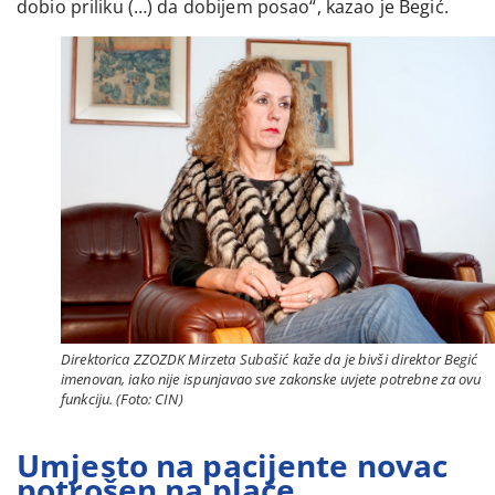
dobio priliku (…) da dobijem posao“, kazao je Begić.
Direktorica ZZOZDK Mirzeta Subašić kaže da je bivši direktor Begić
imenovan, iako nije ispunjavao sve zakonske uvjete potrebne za ovu
funkciju. (Foto: CIN)
Umjesto na pacijente novac
potrošen na plaće