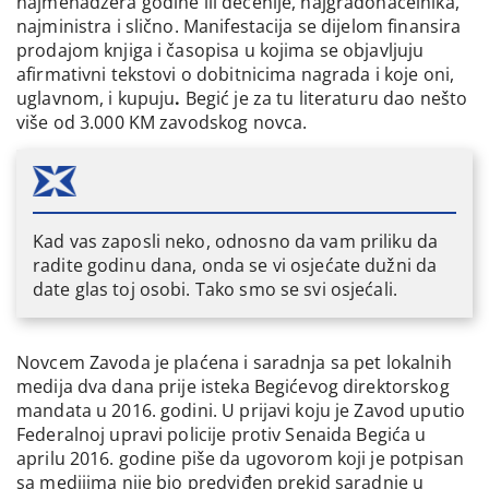
najmenadžera godine ili decenije, najgradonačelnika,
najministra i slično. Manifestacija se dijelom finansira
prodajom knjiga i časopisa u kojima se objavljuju
afirmativni tekstovi o dobitnicima nagrada i koje oni,
uglavnom, i kupuju
.
Begić je za tu literaturu dao nešto
više od 3.000 KM zavodskog novca.
Kad vas zaposli neko, odnosno da vam priliku da
radite godinu dana, onda se vi osjećate dužni da
date glas toj osobi. Tako smo se svi osjećali.
Novcem Zavoda je plaćena i saradnja sa pet lokalnih
medija dva dana prije isteka Begićevog direktorskog
mandata u 2016. godini. U prijavi koju je Zavod uputio
Federalnoj upravi policije protiv Senaida Begića u
aprilu 2016. godine piše da ugovorom koji je potpisan
sa medijima nije bio predviđen prekid saradnje u