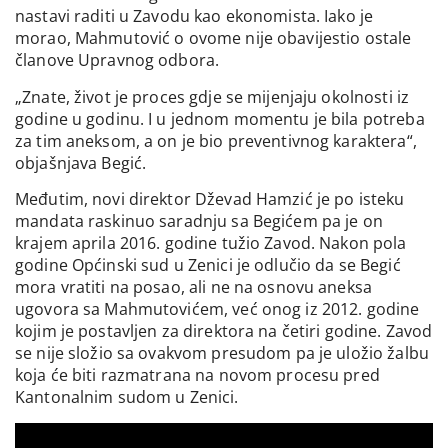
nastavi raditi u Zavodu kao ekonomista. Iako je
morao, Mahmutović o ovome nije obavijestio ostale
članove Upravnog odbora.
„Znate, život je proces gdje se mijenjaju okolnosti iz
godine u godinu. I u jednom momentu je bila potreba
za tim aneksom, a on je bio preventivnog karaktera“,
objašnjava Begić.
Međutim, novi direktor Dževad Hamzić je po isteku
mandata raskinuo saradnju sa Begićem pa je on
krajem aprila 2016. godine tužio Zavod. Nakon pola
godine Općinski sud u Zenici je odlučio da se Begić
mora vratiti na posao, ali ne na osnovu aneksa
ugovora sa Mahmutovićem, već onog iz 2012. godine
kojim je postavljen za direktora na četiri godine. Zavod
se nije složio sa ovakvom presudom pa je uložio žalbu
koja će biti razmatrana na novom procesu pred
Kantonalnim sudom u Zenici.