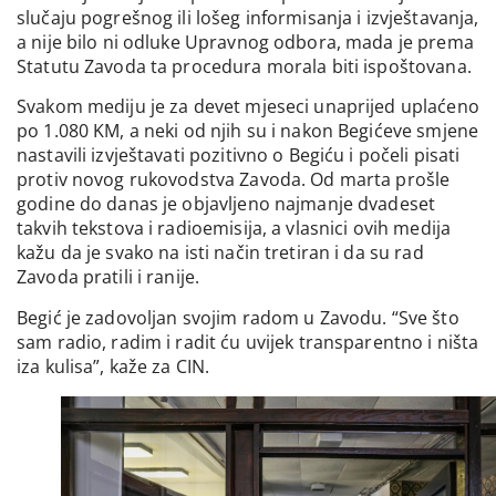
slučaju pogrešnog ili lošeg informisanja i izvještavanja,
a nije bilo ni odluke Upravnog odbora, mada je prema
Statutu Zavoda ta procedura morala biti ispoštovana.
Svakom mediju je za devet mjeseci unaprijed uplaćeno
po 1.080 KM, a neki od njih su i nakon Begićeve smjene
nastavili izvještavati pozitivno o Begiću i počeli pisati
protiv novog rukovodstva Zavoda. Od marta prošle
godine do danas je objavljeno najmanje dvadeset
takvih tekstova i radioemisija, a vlasnici ovih medija
kažu da je svako na isti način tretiran i da su rad
Zavoda pratili i ranije.
Begić je zadovoljan svojim radom u Zavodu. “Sve što
sam radio, radim i radit ću uvijek transparentno i ništa
iza kulisa”, kaže za CIN.