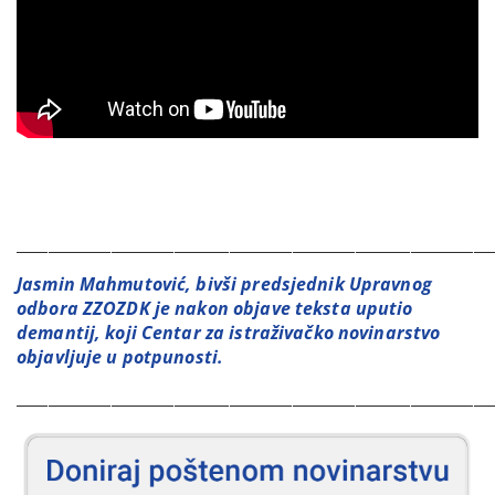
____________________________________________________________
Jasmin Mahmutović, bivši predsjednik Upravnog
odbora ZZOZDK je nakon objave teksta uputio
demantij, koji Centar za istraživačko novinarstvo
objavljuje u potpunosti.
____________________________________________________________