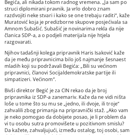
Begića, ali nikada tokom radnog vremena. „Ja sam po
struci diplomirani pravnik. Ja vrlo dobro znam
razdvojiti neke stvari i kako se one trebaju raditi“, kaže
Muratović koja je predizborne skupove posjećivala sa
Amnom Subašić. Subašić je novinarima rekla da nije
članica SDP-a, a o podjeli materijala nije htjela
razgovarati.
Njihov tadašnji kolega pripravnik Haris Isaković kaže
da je među pripravnicima bilo još najmanje šesnaest
mladih koji su podržavali Begića: „Bili su većinom
pripravnici, članovi Socijaldemokratske partije ili
simpatizeri. Većinom“.
Bivši direktor Begić je za CIN rekao da je broj
pripravnika iz SDP-a zanemariv. Kaže da ne vidi ništa
loše u tome što su mu se „jedno, ili dvoje, ili troje“
zahvalili zbog primanja na pripravnički staž. „Ako vam
je neko pomogao da dobijete posao, je li problem da
vi tu osobu sutra promovišete u pozitivnom smislu?
Da kažete, zahvaljujući, između ostalog, toj osobi, sam