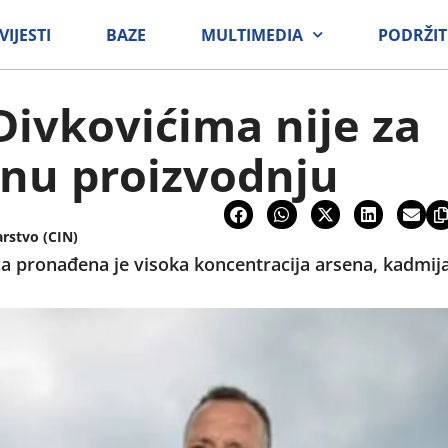
VIJESTI
BAZE
MULTIMEDIA
PODRŽIT
Divkovićima nije za
dnu proizvodnju
arstvo (CIN)
ća pronađena je visoka koncentracija arsena, kadmija