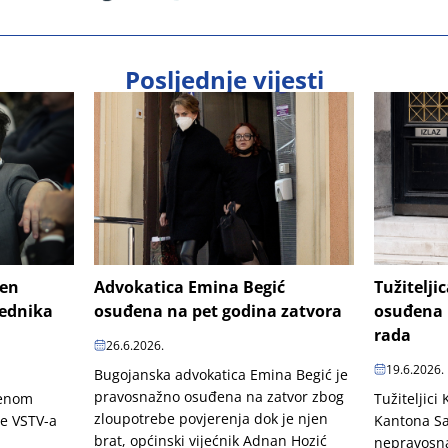
Posljednje vijesti
šen
Advokatica Emina Begić
Tužitelji
jednika
osuđena na pet godina zatvora
osuđena 
rada
26.6.2026.
19.6.2026.
Bugojanska advokatica Emina Begić je
pravosnažno osuđena na zatvor zbog
penom
Tužiteljici
zloupotrebe povjerenja dok je njen
je VSTV-a
Kantona Sa
brat, općinski vijećnik Adnan Hozić
nepravosn