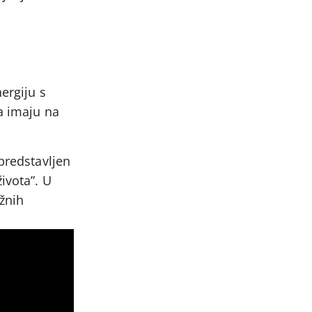
ergiju s
a imaju na
 predstavljen
ivota”. U
žnih