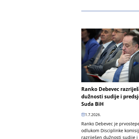
Ranko Debevec razrije
dužnosti sudije i preds
Suda BiH
1.7.2026.
Ranko Debevec je prvoste
odlukom Disciplinke komisi
razriješen dužnosti sudije i