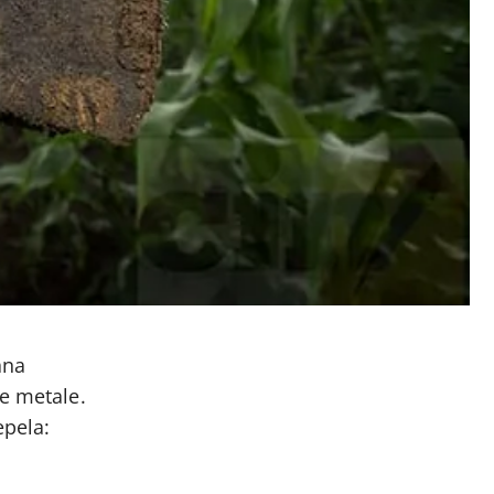
ana
ke metale.
epela: