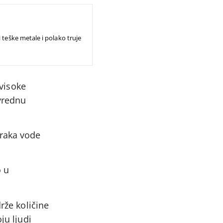
 teške metale i polako truje
 visoke
ivrednu
oraka vode
 u
rže količine
ju ljudi