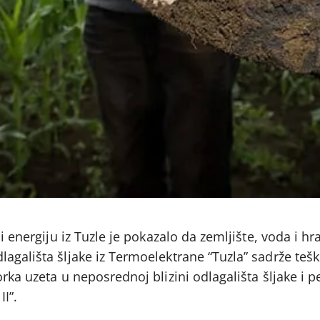
 i energiju iz Tuzle je pokazalo da zemljište, voda i hr
agališta šljake iz Termoelektrane “Tuzla” sadrže teš
rka uzeta u neposrednoj blizini odlagališta šljake i p
II”.