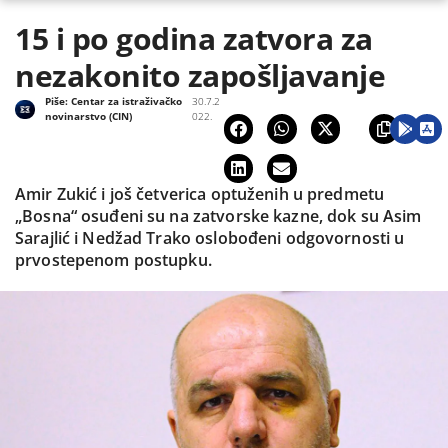
15 i po godina zatvora za
nezakonito zapošljavanje
Piše:
Centar za istraživačko
30.7.2
novinarstvo (CIN)
022.
Amir Zukić i još četverica optuženih u predmetu
„Bosna“ osuđeni su na zatvorske kazne, dok su Asim
Sarajlić i Nedžad Trako oslobođeni odgovornosti u
prvostepenom postupku.