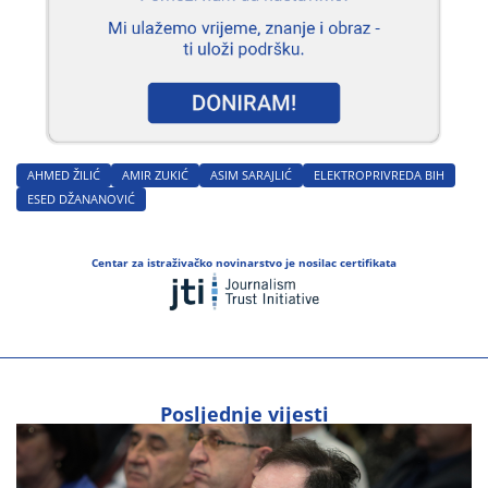
AHMED ŽILIĆ
AMIR ZUKIĆ
ASIM SARAJLIĆ
ELEKTROPRIVREDA BIH
ESED DŽANANOVIĆ
Centar za istraživačko novinarstvo je nosilac certifikata
Posljednje vijesti