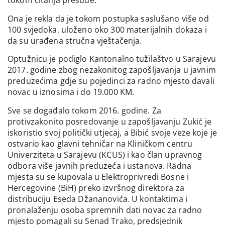
tokom čitanja presude.
Ona je rekla da je tokom postupka saslušano više od
100 svjedoka, uloženo oko 300 materijalnih dokaza i
da su urađena stručna vještačenja.
Optužnicu je podiglo Kantonalno tužilaštvo u Sarajevu
2017. godine zbog nezakonitog zapošljavanja u javnim
preduzećima gdje su pojedinci za radno mjesto davali
novac u iznosima i do 19.000 KM.
Sve se događalo tokom 2016. godine. Za
protivzakonito posredovanje u zapošljavanju Zukić je
iskoristio svoj politički utjecaj, a Bibić svoje veze koje je
ostvario kao glavni tehničar na Kliničkom centru
Univerziteta u Sarajevu (KCUS) i kao član upravnog
odbora više javnih preduzeća i ustanova. Radna
mjesta su se kupovala u Elektroprivredi Bosne i
Hercegovine (BiH) preko izvršnog direktora za
distribuciju Eseda Džananovića. U kontaktima i
pronalaženju osoba spremnih dati novac za radno
mjesto pomagali su Senad Trako, predsjednik