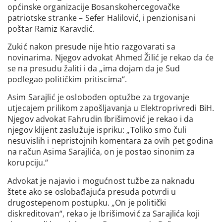
općinske organizacije Bosanskohercegovačke
patriotske stranke – Sefer Halilović, i penzionisani
poštar Ramiz Karavdić.
Zukić nakon presude nije htio razgovarati sa
novinarima. Njegov advokat Ahmed Žilić je rekao da će
se na presudu žaliti i da „ima dojam da je Sud
podlegao političkim pritiscima“.
Asim Sarajlić je oslobođen optužbe za trgovanje
utjecajem prilikom zapošljavanja u Elektroprivredi BiH.
Njegov advokat Fahrudin Ibrišimović je rekao i da
njegov klijent zaslužuje ispriku: „Toliko smo čuli
nesuvislih i nepristojnih komentara za ovih pet godina
na račun Asima Sarajlića, on je postao sinonim za
korupciju.“
Advokat je najavio i mogućnost tužbe za naknadu
štete ako se oslobađajuća presuda potvrdi u
drugostepenom postupku. „On je politički
diskreditovan“, rekao je Ibrišimović za Sarajlića koji