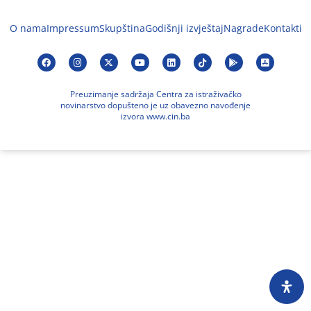
O nama
Impressum
Skupština
Godišnji izvještaj
Nagrade
Kontakti
Preuzimanje sadržaja Centra za istraživačko
novinarstvo dopušteno je uz obavezno navođenje
izvora www.cin.ba