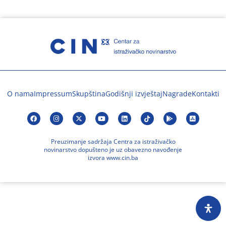
O nama
Impressum
Skupština
Godišnji izvještaj
Nagrade
Kontakti
Preuzimanje sadržaja Centra za istraživačko
novinarstvo dopušteno je uz obavezno navođenje
izvora www.cin.ba