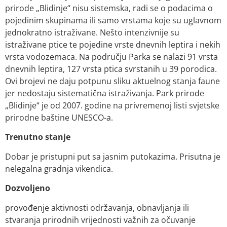
prirode „Blidinje“ nisu sistemska, radi se o podacima o
pojedinim skupinama ili samo vrstama koje su uglavnom
jednokratno istraživane. Nešto intenzivnije su
istraživane ptice te pojedine vrste dnevnih leptira i nekih
vrsta vodozemaca. Na području Parka se nalazi 91 vrsta
dnevnih leptira, 127 vrsta ptica svrstanih u 39 porodica.
Ovi brojevi ne daju potpunu sliku aktuelnog stanja faune
jer nedostaju sistematična istraživanja. Park prirode
„Blidinje“ je od 2007. godine na privremenoj listi svjetske
prirodne baštine UNESCO-a.
Trenutno stanje
Dobar je pristupni put sa jasnim putokazima. Prisutna je
nelegalna gradnja vikendica.
Dozvoljeno
provođenje aktivnosti održavanja, obnavljanja ili
stvaranja prirodnih vrijednosti važnih za očuvanje