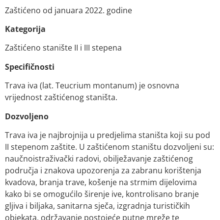
Zaštićeno od januara 2022. godine
Kategorija
Zaštićeno stanište II i III stepena
Specifičnosti
Trava iva (lat. Teucrium montanum) je osnovna
vrijednost zaštićenog staništa.
Dozvoljeno
Trava iva je najbrojnija u predjelima staništa koji su pod
II stepenom zaštite. U zaštićenom staništu dozvoljeni su:
naučnoistraživački radovi, obilježavanje zaštićenog
područja i znakova upozorenja za zabranu korištenja
kvadova, branja trave, košenje na strmim dijelovima
kako bi se omogućilo širenje ive, kontrolisano branje
gljiva i biljaka, sanitarna sječa, izgradnja turističkih
objekata, održavanje postojeće putne mreže te