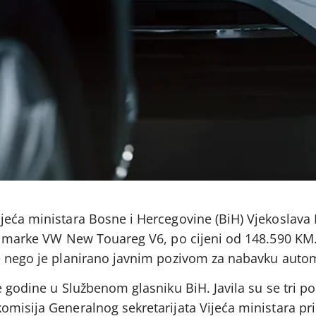
jeća ministara Bosne i Hercegovine (BiH) Vjekoslava
e, marke VW New Touareg V6, po cijeni od 148.590 KM
e nego je planirano javnim pozivom za nabavku auto
e godine u Službenom glasniku BiH. Javila su se tri 
misija Generalnog sekretarijata Vijeća ministara prih