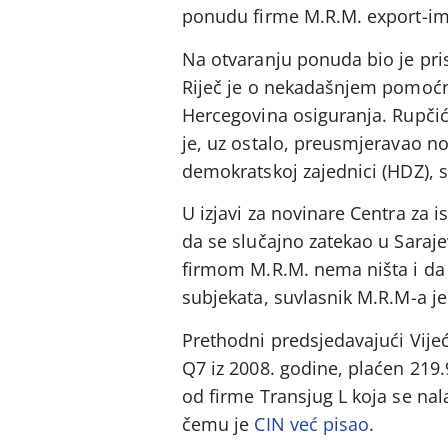
ponudu firme M.R.M. export-imp
Na otvaranju ponuda bio je pri
Riječ je o nekadašnjem pomoćni
Hercegovina osiguranja. Rupčić
je, uz ostalo, preusmjeravao n
demokratskoj zajednici (HDZ), s
U izjavi za novinare Centra za 
da se slučajno zatekao u Saraje
firmom M.R.M. nema ništa i da 
subjekata, suvlasnik M.R.M-a je
Prethodni predsjedavajući Vijeć
Q7 iz 2008. godine, plaćen 219
od firme Transjug L koja se nal
čemu je
CIN već pisao
.