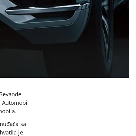
 Bevande
. Automobil
mobila.
ponuđača sa
vatila je