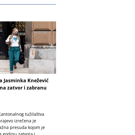
ca Jasminka Knežević
na zatvor i zabranu
 Kantonalnog tužilaštva
rajevo izrečena je
ažna presuda kojom je
 godinu zatvora i