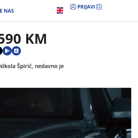
PRIJAVI
E NAS
.590 KM
Nikola Špirić, nedavno je