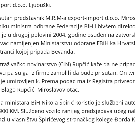
ort d.o.o. Ljubuški.
sutan predstavnik M.R.M-a export-import d.o.o. Miros
ku ministra odbrane Federacije BiH i bivšem direkt
 je u drugoj polovini 2004. godine osuđen na zatvors
ovac namijenjen Ministarstvu odbrane FBiH ka Hrvats
tranci kojoj pripada Bevanda.
istraživačko novinarstvo (CIN) Rupčić kaže da ne prip
vu pa su ga iz firme zamolili da bude prisutan. On tvr
je umirovljenik. Prema podacima iz Registra privred
 Blago Rupčić, Miroslavov otac.
a ministara BiH Nikola Špirić koristio je službeni au
.900 KM. Službeno vozilo ranijeg predsjedavajućeg na
azi u vlasništvu Špirićevog stranačkog kolege Đorđa K