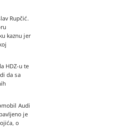
lav Rupčić.
oru
ku kaznu jer
koj
ada HDZ-u te
di da sa
nih
tomobil Audi
bavljeno je
ojića, o