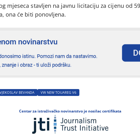
g mjeseca stavljen na javnu licitaciju za cijenu od 5
, ona će biti ponovljena.
VJEKOSLAV BEVANDA
VW NEW TOUAREG V6
Centar za istraživačko novinarstvo je nosilac certifikata