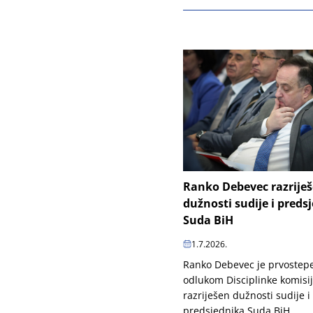
Ranko Debevec razrije
dužnosti sudije i preds
Suda BiH
1.7.2026.
Ranko Debevec je prvoste
odlukom Disciplinke komisi
razriješen dužnosti sudije i
predsjednika Suda BiH.