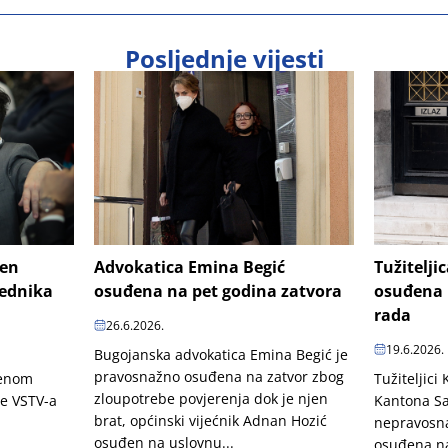
Posljednje vijesti
šen
Advokatica Emina Begić
Tužitelji
jednika
osuđena na pet godina zatvora
osuđena 
rada
26.6.2026.
19.6.2026.
Bugojanska advokatica Emina Begić je
pravosnažno osuđena na zatvor zbog
penom
Tužiteljici
zloupotrebe povjerenja dok je njen
je VSTV-a
Kantona Sa
brat, općinski vijećnik Adnan Hozić
nepravosn
osuđen na uslovnu...
osuđena na