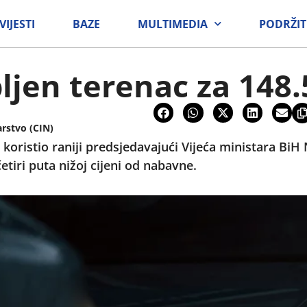
VIJESTI
BAZE
MULTIMEDIA
PODRŽIT
ljen terenac za 148
arstvo (CIN)
 koristio raniji predsjedavajući Vijeća ministara BiH 
etiri puta nižoj cijeni od nabavne.