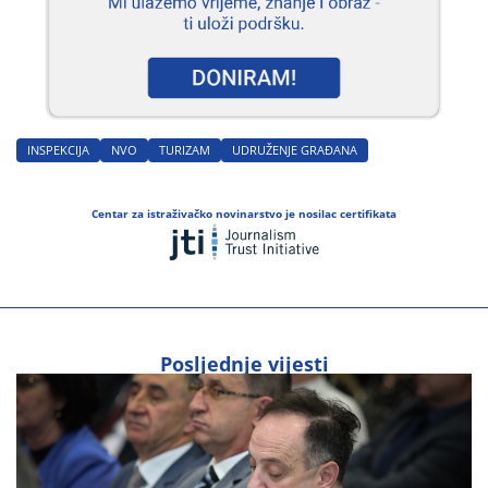
INSPEKCIJA
NVO
TURIZAM
UDRUŽENJE GRAĐANA
Centar za istraživačko novinarstvo je nosilac certifikata
Posljednje vijesti