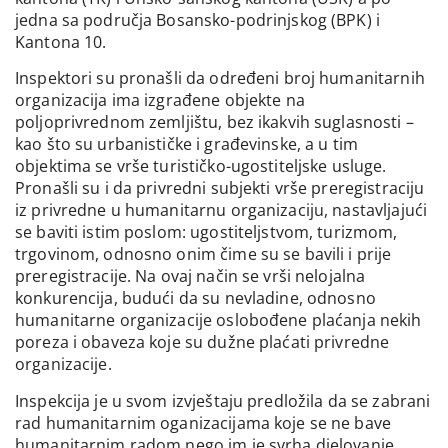
jedna sa područja Bosansko-podrinjskog (BPK) i
Kantona 10.
Inspektori su pronašli da određeni broj humanitarnih
organizacija ima izgrađene objekte na
poljoprivrednom zemljištu, bez ikakvih suglasnosti –
kao što su urbanističke i građevinske, a u tim
objektima se vrše turističko-ugostiteljske usluge.
Pronašli su i da privredni subjekti vrše preregistraciju
iz privredne u humanitarnu organizaciju, nastavljajući
se baviti istim poslom: ugostiteljstvom, turizmom,
trgovinom, odnosno onim čime su se bavili i prije
preregistracije. Na ovaj način se vrši nelojalna
konkurencija, budući da su nevladine, odnosno
humanitarne organizacije oslobođene plaćanja nekih
poreza i obaveza koje su dužne plaćati privredne
organizacije.
Inspekcija je u svom izvještaju predložila da se zabrani
rad humanitarnim oganizacijama koje se ne bave
humanitarnim radom nego im je svrha djelovanje