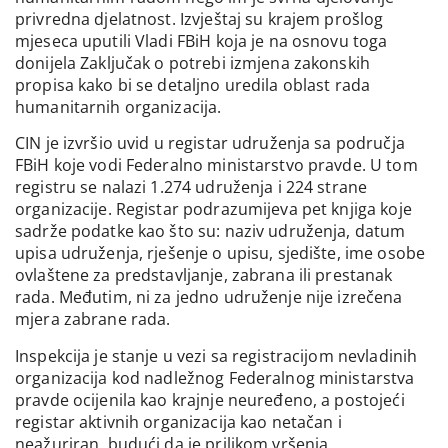
privredna djelatnost. Izvještaj su krajem prošlog
mjeseca uputili Vladi FBiH koja je na osnovu toga
donijela Zaključak o potrebi izmjena zakonskih
propisa kako bi se detaljno uredila oblast rada
humanitarnih organizacija.
CIN je izvršio uvid u registar udruženja sa područja
FBiH koje vodi Federalno ministarstvo pravde. U tom
registru se nalazi 1.274 udruženja i 224 strane
organizacije. Registar podrazumijeva pet knjiga koje
sadrže podatke kao što su: naziv udruženja, datum
upisa udruženja, rješenje o upisu, sjedište, ime osobe
ovlaštene za predstavljanje, zabrana ili prestanak
rada. Međutim, ni za jedno udruženje nije izrečena
mjera zabrane rada.
Inspekcija je stanje u vezi sa registracijom nevladinih
organizacija kod nadležnog Federalnog ministarstva
pravde ocijenila kao krajnje neuređeno, a postojeći
registar aktivnih organizacija kao netačan i
neažuriran, budući da je prilikom vršenja