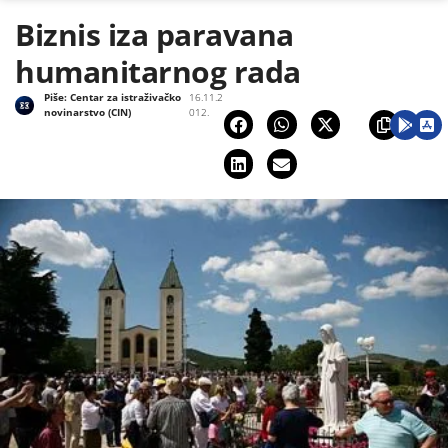
Biznis iza paravana
humanitarnog rada
Piše:
Centar za istraživačko
16.11.2
novinarstvo (CIN)
012.