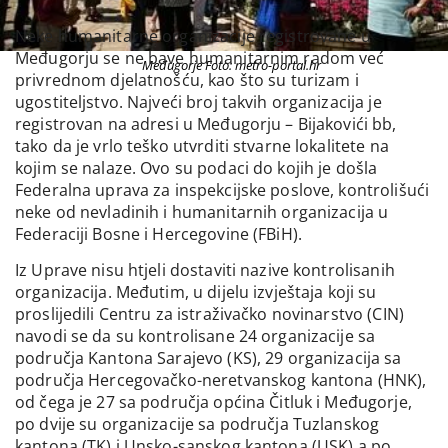
Neke humanitarne organizacije registrovane u
Međugorju se ne bave humanitarnim radom već
Međugorje Foto: metro-portal.hr
privrednom djelatnošću, kao što su turizam i
ugostiteljstvo. Najveći broj takvih organizacija je
registrovan na adresi u Međugorju – Bijakovići bb,
tako da je vrlo teško utvrditi stvarne lokalitete na
kojim se nalaze. Ovo su podaci do kojih je došla
Federalna uprava za inspekcijske poslove, kontrolišući
neke od nevladinih i humanitarnih organizacija u
Federaciji Bosne i Hercegovine (FBiH).
Iz Uprave nisu htjeli dostaviti nazive kontrolisanih
organizacija. Međutim, u dijelu izvještaja koji su
proslijedili Centru za istraživačko novinarstvo (CIN)
navodi se da su kontrolisane 24 organizacije sa
područja Kantona Sarajevo (KS), 29 organizacija sa
područja Hercegovačko-neretvanskog kantona (HNK),
od čega je 27 sa područja općina Čitluk i Međugorje,
po dvije su organizacije sa područja Tuzlanskog
kantona (TK) i Unsko-sanskog kantona (USK) a po