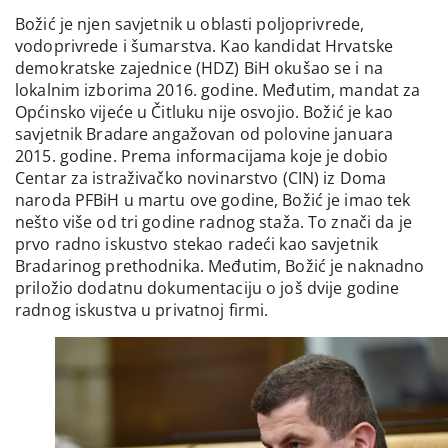
Božić je njen savjetnik u oblasti poljoprivrede,
vodoprivrede i šumarstva. Kao kandidat Hrvatske
demokratske zajednice (HDZ) BiH okušao se i na
lokalnim izborima 2016. godine. Međutim, mandat za
Općinsko vijeće u Čitluku nije osvojio. Božić je kao
savjetnik Bradare angažovan od polovine januara
2015. godine. Prema informacijama koje je dobio
Centar za istraživačko novinarstvo (CIN) iz Doma
naroda PFBiH u martu ove godine, Božić je imao tek
nešto više od tri godine radnog staža. To znači da je
prvo radno iskustvo stekao radeći kao savjetnik
Bradarinog prethodnika. Međutim, Božić je naknadno
priložio dodatnu dokumentaciju o još dvije godine
radnog iskustva u privatnoj firmi.