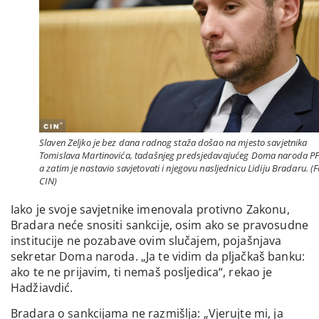
Slaven Zeljko je bez dana radnog staža došao na mjesto savjetnika
Tomislava Martinovića, tadašnjeg predsjedavajućeg Doma naroda PF
a zatim je nastavio savjetovati i njegovu nasljednicu Lidiju Bradaru. (F
CIN)
Iako je svoje savjetnike imenovala protivno Zakonu,
Bradara neće snositi sankcije, osim ako se pravosudne
institucije ne pozabave ovim slučajem, pojašnjava
sekretar Doma naroda. „Ja te vidim da pljačkaš banku:
ako te ne prijavim, ti nemaš posljedica“, rekao je
Hadžiavdić.
Bradara o sankcijama ne razmišlja: „Vjerujte mi, ja