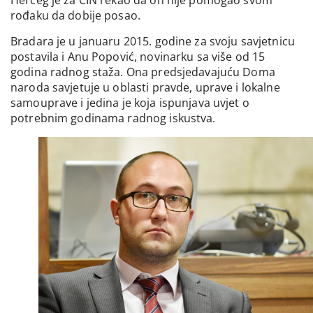
Herceg je za CIN rekao da on nije pomogao svom
rođaku da dobije posao.
Bradara je u januaru 2015. godine za svoju savjetnicu
postavila i Anu Popović, novinarku sa više od 15
godina radnog staža. Ona predsjedavajuću Doma
naroda savjetuje u oblasti pravde, uprave i lokalne
samouprave i jedina je koja ispunjava uvjet o
potrebnim godinama radnog iskustva.