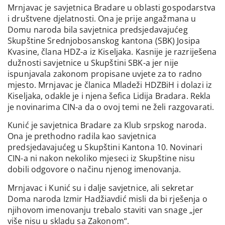
Mrnjavac je savjetnica Bradare u oblasti gospodarstva
i društvene djelatnosti. Ona je prije angažmana u
Domu naroda bila savjetnica predsjedavajućeg
Skupštine Srednjobosanskog kantona (SBK) Josipa
Kvasine, člana HDZ-a iz Kiseljaka. Kasnije je razriješena
dužnosti savjetnice u Skupštini SBK-a jer nije
ispunjavala zakonom propisane uvjete za to radno
mjesto. Mrnjavac je članica Mladeži HDZBiH i dolazi iz
Kiseljaka, odakle je i njena šefica Lidija Bradara. Rekla
je novinarima CIN-a da o ovoj temi ne želi razgovarati.
Kunić je savjetnica Bradare za Klub srpskog naroda.
Ona je prethodno radila kao savjetnica
predsjedavajućeg u Skupštini Kantona 10. Novinari
CIN-a ni nakon nekoliko mjeseci iz Skupštine nisu
dobili odgovore o načinu njenog imenovanja.
Mrnjavac i Kunić su i dalje savjetnice, ali sekretar
Doma naroda Izmir Hadžiavdić misli da bi rješenja o
njihovom imenovanju trebalo staviti van snage „jer
više nisu u skladu sa Zakonom“.