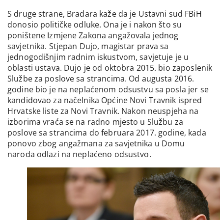
S druge strane, Bradara kaže da je Ustavni sud FBiH
donosio političke odluke. Ona je i nakon što su
poništene Izmjene Zakona angažovala jednog
savjetnika. Stjepan Dujo, magistar prava sa
jednogodišnjim radnim iskustvom, savjetuje je u
oblasti ustava. Dujo je od oktobra 2015. bio zaposlenik
Službe za poslove sa strancima. Od augusta 2016.
godine bio je na neplaćenom odsustvu sa posla jer se
kandidovao za načelnika Općine Novi Travnik ispred
Hrvatske liste za Novi Travnik. Nakon neuspjeha na
izborima vraća se na radno mjesto u Službu za
poslove sa strancima do februara 2017. godine, kada
ponovo zbog angažmana za savjetnika u Domu
naroda odlazi na neplaćeno odsustvo.