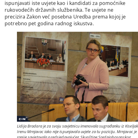
ispunjavati iste uvjete kao i kandidati za pomoćnike
rukovodećih državnih službenika. Te uvjete ne
precizira Zakon već posebna Uredba prema kojoj je
potrebno pet godina radnog iskustva.
Lidija Bradara je za svoju savjetnicu imenovala sugrađanku iz Kiselja
Irenu Mrnjavac iako nije ispunjavala uvjete za tu poziciju. Mrnjavac je
ranije savjetovala predsjedavajućeg Skupštine Srednjobosanskog