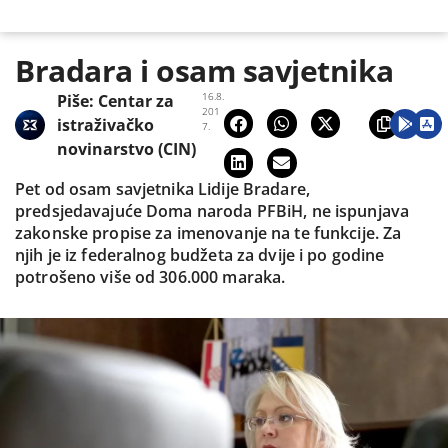
Bradara i osam savjetnika
16.8.
Piše:
Centar za
201
istraživačko
7.
novinarstvo (CIN)
Pet od osam savjetnika Lidije Bradare,
predsjedavajuće Doma naroda PFBiH, ne ispunjava
zakonske propise za imenovanje na te funkcije. Za
njih je iz federalnog budžeta za dvije i po godine
potrošeno više od 306.000 maraka.