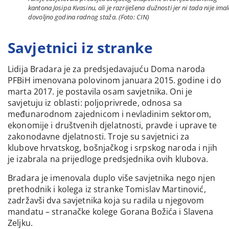
kantona Josipa Kvasinu, ali je razriješena dužnosti jer ni tada nije ima
dovoljno godina radnog staža. (Foto: CIN)
Savjetnici iz stranke
Lidija Bradara je za predsjedavajuću Doma naroda
PFBiH imenovana polovinom januara 2015. godine i do
marta 2017. je postavila osam savjetnika. Oni je
savjetuju iz oblasti: poljoprivrede, odnosa sa
međunarodnom zajednicom i nevladinim sektorom,
ekonomije i društvenih djelatnosti, pravde i uprave te
zakonodavne djelatnosti. Troje su savjetnici za
klubove hrvatskog, bošnjačkog i srpskog naroda i njih
je izabrala na prijedloge predsjednika ovih klubova.
Bradara je imenovala duplo više savjetnika nego njen
prethodnik i kolega iz stranke Tomislav Martinović,
zadržavši dva savjetnika koja su radila u njegovom
mandatu – stranačke kolege Gorana Božića i Slavena
Zeljku.