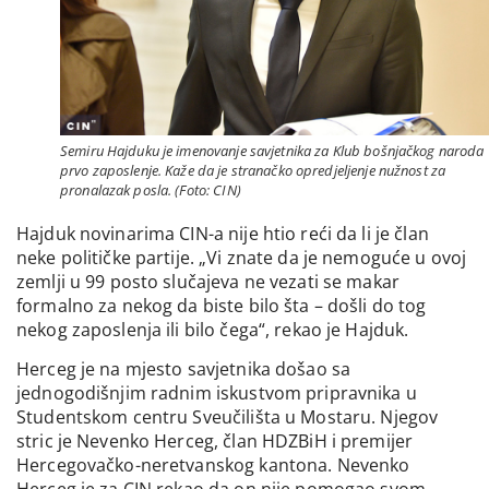
Semiru Hajduku je imenovanje savjetnika za Klub bošnjačkog naroda
prvo zaposlenje. Kaže da je stranačko opredjeljenje nužnost za
pronalazak posla. (Foto: CIN)
Hajduk novinarima CIN-a nije htio reći da li je član
neke političke partije. „Vi znate da je nemoguće u ovoj
zemlji u 99 posto slučajeva ne vezati se makar
formalno za nekog da biste bilo šta – došli do tog
nekog zaposlenja ili bilo čega“, rekao je Hajduk.
Herceg je na mjesto savjetnika došao sa
jednogodišnjim radnim iskustvom pripravnika u
Studentskom centru Sveučilišta u Mostaru. Njegov
stric je Nevenko Herceg, član HDZBiH i premijer
Hercegovačko-neretvanskog kantona. Nevenko