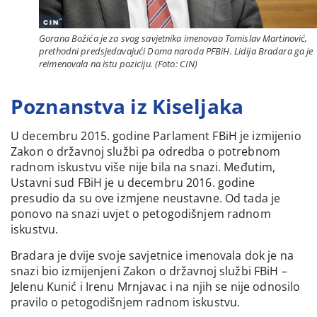
Gorana Božića je za svog savjetnika imenovao Tomislav Martinović,
prethodni predsjedavajući Doma naroda PFBiH. Lidija Bradara ga je
reimenovala na istu poziciju. (Foto: CIN)
Poznanstva iz Kiseljaka
U decembru 2015. godine Parlament FBiH je izmijenio
Zakon o državnoj službi pa odredba o potrebnom
radnom iskustvu više nije bila na snazi. Međutim,
Ustavni sud FBiH je u decembru 2016. godine
presudio da su ove izmjene neustavne. Od tada je
ponovo na snazi uvjet o petogodišnjem radnom
iskustvu.
Bradara je dvije svoje savjetnice imenovala dok je na
snazi bio izmijenjeni Zakon o državnoj službi FBiH –
Jelenu Kunić i Irenu Mrnjavac i na njih se nije odnosilo
pravilo o petogodišnjem radnom iskustvu.