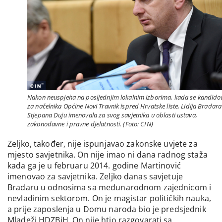
Nakon neuspjeha na posljednjim lokalnim izborima, kada se kandido
za načelnika Općine Novi Travnik ispred Hrvatske liste, Lidija Bradara
Stjepana Duju imenovala za svog savjetnika u oblasti ustava,
zakonodavne i pravne djelatnosti. (Foto: CIN)
Zeljko, također, nije ispunjavao zakonske uvjete za
mjesto savjetnika. On nije imao ni dana radnog staža
kada ga je u februaru 2014. godine Martinović
imenovao za savjetnika. Zeljko danas savjetuje
Bradaru u odnosima sa međunarodnom zajednicom i
nevladinim sektorom. On je magistar političkih nauka,
a prije zaposlenja u Domu naroda bio je predsjednik
Mladeži HDZBiH. On nije htio razgovarati sa