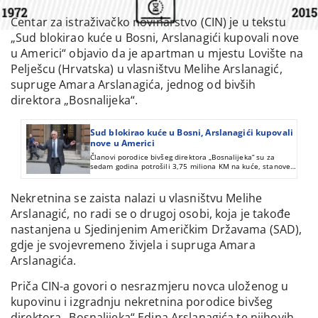
Centar za istraživačko novinarstvo (CIN) je u tekstu
„Sud blokirao kuće u Bosni, Arslanagići kupovali nove
u Americi“ objavio da je apartman u mjestu Lovište na
Pelješcu (Hrvatska) u vlasništvu Melihe Arslanagić,
supruge Amara Arslanagića, jednog od bivših
direktora „Bosnalijeka“.
Sud blokirao kuće u Bosni, Arslanagići kupovali
nove u Americi
Članovi porodice bivšeg direktora „Bosnalijeka“ su za
sedam godina potrošili 3,75 miliona KM na kuće, stanove,
apartmane i preduzeće, iako su njihovi ukupni prihodi u
BiH u tom periodu bili manji za 1,05 miliona KM.
Nekretnina se zaista nalazi u vlasništvu Melihe
Arslanagić, no radi se o drugoj osobi, koja je takođe
nastanjena u Sjedinjenim Američkim Državama (SAD),
gdje je svojevremeno živjela i supruga Amara
Arslanagića.
Priča CIN-a govori o nesrazmjeru novca uloženog u
kupovinu i izgradnju nekretnina porodice bivšeg
direktora „Bosnalijeka“ Edina Arslanagića te njihovih