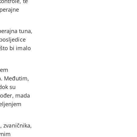
ontrole, te
operajne
perajna tuna,
posljedice
što bi imalo
stem
ta. Međutim,
dok su
akođer, mada
seljenjem
, zvaničnika,
ivnim