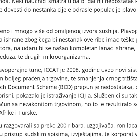
a. Neki naučnici smatraju da bi daljnji nedostatak k
 dovesti do nestanka cijele odrasle populacije plav
ženo i mnogo više od omiljenog izvora sushija. Plavo
ca ishrane zbog čega bi nestanak ove ribe imao teške 
tora, na udaru bi se našao kompletan lanac ishrane, 
meduza, te drugih mikroorganizama.
voperajne tune, ICCAT je 2008. godine uveo novi si
jem boljeg praćenja trgovine, te smanjenja crnog tržiš
tch Document Scheme (BCD) prepun je nedostataka, 
isni, pokazalo je istraživanje ICIJ-a. Službenici su t
ačun sa nezakonitom trgovinom, no to je rezultiralo 
Afrike i Turske.
u razgovarali sa preko 200 ribara, uzgajivača, ronilaca
su pristup sudskim spisima, izvještajima, te korporat