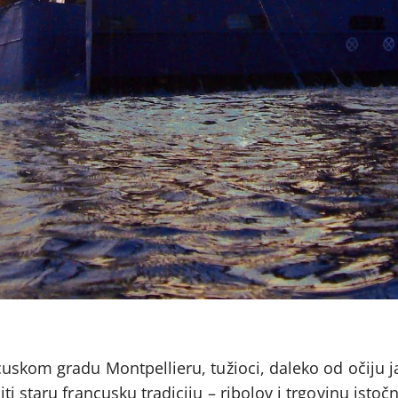
uskom gradu Montpellieru, tužioci, daleko od očiju j
i staru francusku tradiciju – ribolov i trgovinu istoč