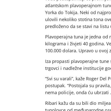
atlantskom plavoperajnom tuno
Yorka do Tokija. Neki od najpr
ulovili nekoliko stotina tona ov
predloženo da se stavi na listu 
Plavoperajna tuna je jedna od n
kilograma i živjeti 40 godina. V
100.000 dolara. Upravo u ovoj z
Iza propasti plavoperajne tune s
trgovci i nadležne institucije g
“Svi su varali”, kaže Roger Del 
postupak. “Postojala su pravila
nema policije, onda ću ubrzati
Ribari kažu da su bili dio milje
tunolovce od međunarodne osude