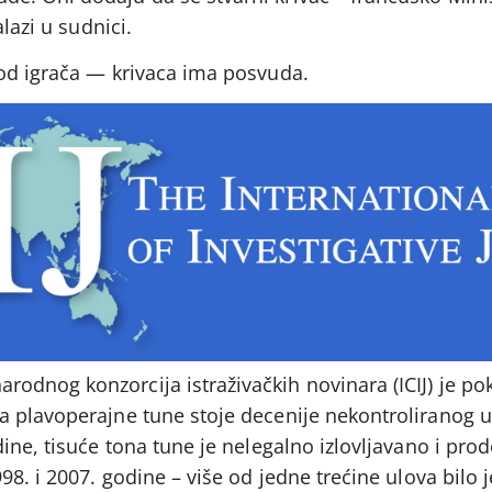
lazi u sudnici.
od igrača — krivaca ima posvuda.
dnog konzorcija istraživačkih novinara (ICIJ) je po
 plavoperajne tune stoje decenije nekontroliranog u
ine, tisuće tona tune je nelegalno izlovljavano i pr
98. i 2007. godine – više od jedne trećine ulova bilo 