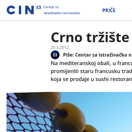
PRIČE
Crno tržišt
20.3.2012.
Piše:
Centar za istraživačko n
Na mediteranskoj obali, u franc
promijeniti staru francusku tra
koja se prodaje u sushi restora