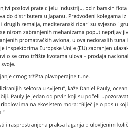
njivi poslovi prate cijelu industriju, od ribarskih flota 
ava do distributera u Japanu. Predvođeni kolegama iz
e i drugih zemalja, mediteranski ribari su svjesno i gru
i se nizom zabranjenih mehanizama poput neprijavlji
ranjenih promatračkih aviona, ulova nedoraslih tuna i
je inspektorima Europske Unije (EU) zabranjen ulazak
vilo se crno tržište kvotama ulova – prodaja naciona
 svoje.
anje crnog tržišta plavoperajne tune.
iziranijih sektora u svijetu”, kaže Daniel Pauly, ocea
iji. Pauly je jedan od prvih koji su počeli upozoravat
ribolov ima na ekosistem mora: “Riječ je o poslu koji
.”
i i rasprostranjena praksa laganja o ulovljenim kol