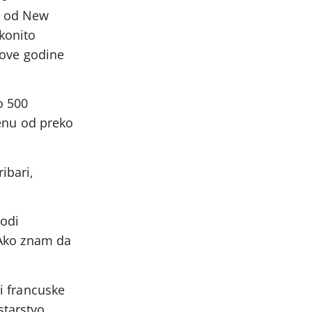
a od New
konito
e ove godine
o 500
jenu od preko
ibari,
vodi
. Ako znam da
li francuske
starstvo