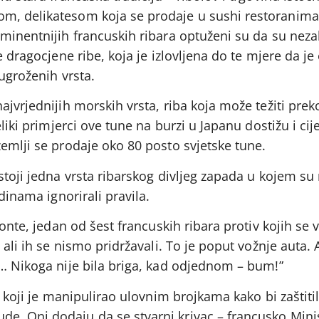
m, delikatesom koja se prodaje u sushi restoranim
ominentnijih francuskih ribara optuženi su da su neza
e dragocjene ribe, koja je izlovljena do te mjere da j
ugroženih vrsta.
ajvrjednijih morskih vrsta, riba koja može težiti prek
eliki primjerci ove tune na burzi u Japanu dostižu i ci
emlji se prodaje oko 80 posto svjetske tune.
toji jedna vrsta ribarskog divljeg zapada u kojem su r
odinama ignorirali pravila.
Ponte, jedan od šest francuskih ribara protiv kojih se 
, ali ih se nismo pridržavali. To je poput vožnje auta
 … Nikoga nije bila briga, kad odjednom – bum!”
a koji je manipulirao ulovnim brojkama kako bi zaštiti
. Oni dodaju da se stvarni krivac – francusko Mini