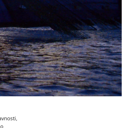
avnosti,
no