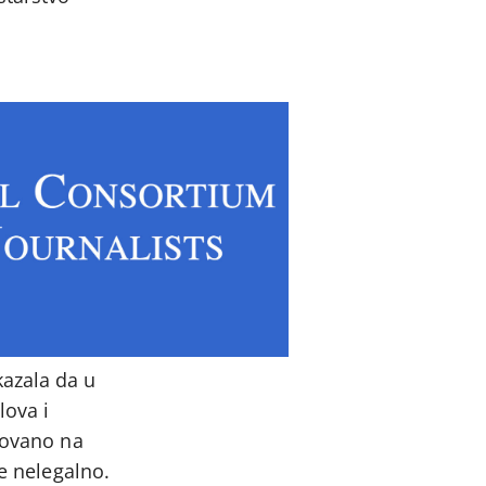
kazala da u
lova i
odovano na
je nelegalno.