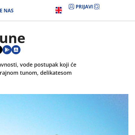
PRIJAVI
E NAS
tune
avnosti, vode postupak koji će
operajnom tunom, delikatesom