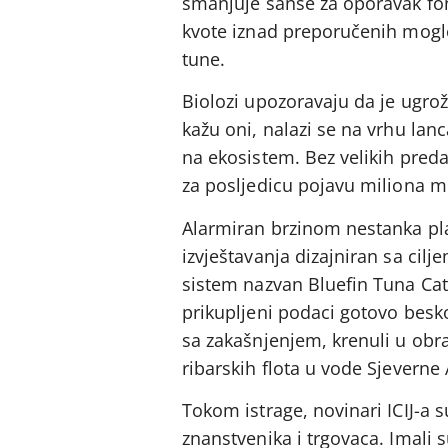
smanjuje šanse za oporavak fond
kvote iznad preporučenih mogle
tune.
Biolozi upozoravaju da je ugro
kažu oni, nalazi se na vrhu lan
na ekosistem. Bez velikih preda
za posljedicu pojavu miliona 
Alarmiran brzinom nestanka pla
izvještavanja dizajniran sa cil
sistem nazvan Bluefin Tuna Ca
prikupljeni podaci gotovo beskor
sa zakašnjenjem, krenuli u obr
ribarskih flota u vode Sjeverne 
Tokom istrage, novinari ICIJ-a s
znanstvenika i trgovaca. Imali 