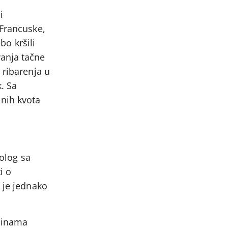
i
 Francuske,
bo kršili
vanja tačne
 ribarenja u
. Sa
lnih kvota
nolog sa
i o
 je jednako
ičinama