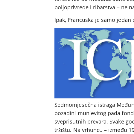
poljoprivrede i ribarstva – ne na
Ipak, Francuska je samo jedan 
Sedmomjesečna istraga Međunaro
pozadini munjevitog pada fonda
sveprisutnih prevara. Svake god
tržištu. Na vrhuncu – između 19