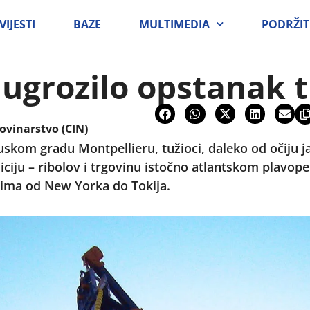
VIJESTI
BAZE
MULTIMEDIA
PODRŽIT
e ugrozilo opstanak 
ovinarstvo (CIN)
uskom gradu Montpellieru, tužioci, daleko od očiju j
diciju – ribolov i trgovinu istočno atlantskom plav
nima od New Yorka do Tokija.