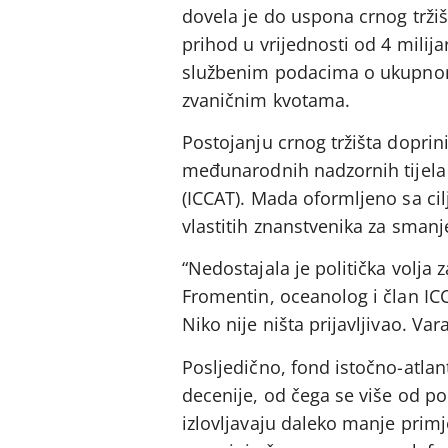
dovela je do uspona crnog trži
prihod u vrijednosti od 4 milija
službenim podacima o ukupnom 
zvaničnim kvotama.
Postojanju crnog tržišta doprin
međunarodnih nadzornih tijela 
(ICCAT). Mada oformljeno sa cilj
vlastitih znanstvenika za sman
“Nedostajala je politička volja
Fromentin, oceanolog i član IC
Niko nije ništa prijavljivao. Va
Posljedično, fond istočno-atlan
decenije, od čega se više od p
izlovljavaju daleko manje primje