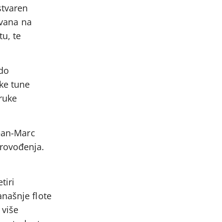
stvaren
ovana na
u, te
 do
ke tune
oruke
Jean-Marc
provođenja.
tiri
anašnje flote
 više