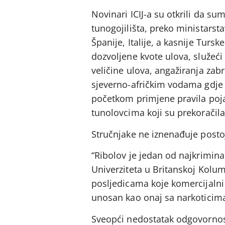
Novinari ICIJ-a su otkrili da sum
tunogojilišta, preko ministarst
Španije, Italije, a kasnije Tursk
dozvoljene kvote ulova, služeć
veličine ulova, angažiranja zab
sjeverno-afričkim vodama gdje 
početkom primjene pravila poja
tunolovcima koji su prekoračila
Stručnjake ne iznenađuje postoj
“Ribolov je jedan od najkriminal
Univerziteta u Britanskoj Kolumb
posljedicama koje komercijalni 
unosan kao onaj sa narkoticima
Sveopći nedostatak odgovornost