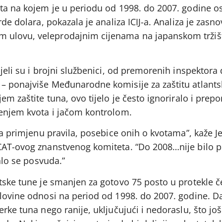
šta na kojem je u periodu od 1998. do 2007. godine o
rde dolara, pokazala je analiza ICIJ-a. Analiza je zasn
ulovu, veleprodajnim cijenama na japanskom tržišt
ijeli su i brojni službenici, od premorenih inspektora
– ponajviše Međunarodne komisije za zaštitu atlants
em zaštite tuna, ovo tijelo je često ignoriralo i prep
jenjem kvota i jačom kontrolom.
 za primjenu pravila, posebice onih o kvotama”, kaže 
CAT-ovog znanstvenog komiteta. “Do 2008…nije bilo 
ralo se posvuda.”
tske tune je smanjen za gotovo 75 posto u protekle če
olovine odnosi na period od 1998. do 2007. godine. D
rke tuna nego ranije, uključujući i nedoraslu, što još