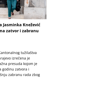
ca Jasminka Knežević
na zatvor i zabranu
 Kantonalnog tužilaštva
rajevo izrečena je
ažna presuda kojom je
 godinu zatvora i
šnju zabranu rada zbog