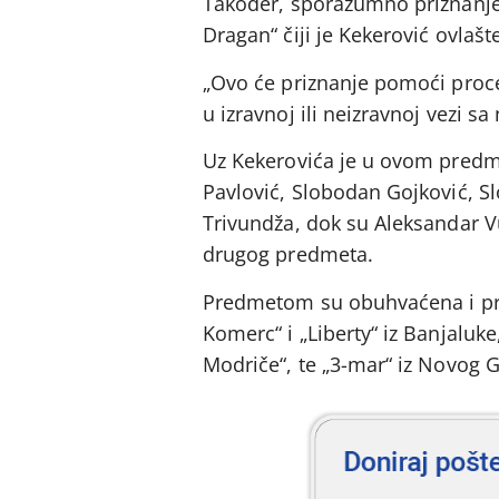
Također, sporazumno priznanje 
Dragan“ čiji je Kekerović ovlašt
„Ovo će priznanje pomoći proce
u izravnoj ili neizravnoj vezi 
Uz Kekerovića je u ovom predm
Pavlović, Slobodan Gojković, Sl
Trivundža, dok su Aleksandar V
drugog predmeta.
Predmetom su obuhvaćena i pre
Komerc“ i „Liberty“ iz Banjaluk
Modriče“, te „3-mar“ iz Novog 