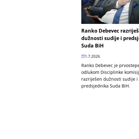
Ranko Debevec razrije
dužnosti sudije i preds
Suda BiH
1.7.2026.
Ranko Debevec je prvoste
odlukom Disciplinke komisi
razriješen dužnosti sudije i
predsjednika Suda BiH.