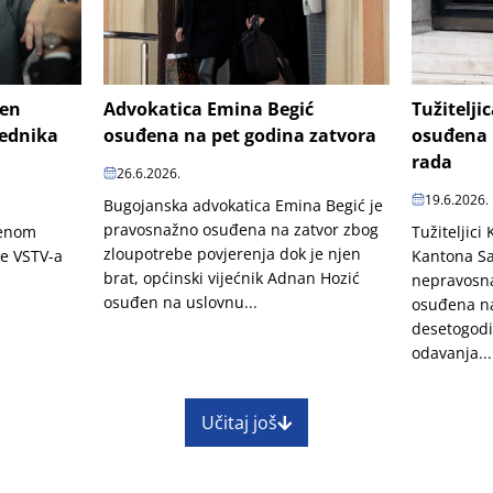
šen
Advokatica Emina Begić
Tužitelji
jednika
osuđena na pet godina zatvora
osuđena 
rada
26.6.2026.
19.6.2026.
Bugojanska advokatica Emina Begić je
pravosnažno osuđena na zatvor zbog
penom
Tužiteljici
zloupotrebe povjerenja dok je njen
je VSTV-a
Kantona Sa
brat, općinski vijećnik Adnan Hozić
nepravosn
osuđen na uslovnu...
osuđena na
desetogodi
odavanja...
Učitaj još