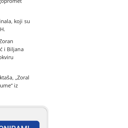
rgopromet
nala, koji su
iH.
 Zoran
 i Biljana
okviru
taša, „Zoral
šume“ iz