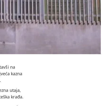
tavši na
jveća kazna
.
ezna utaja,
teška krađa.