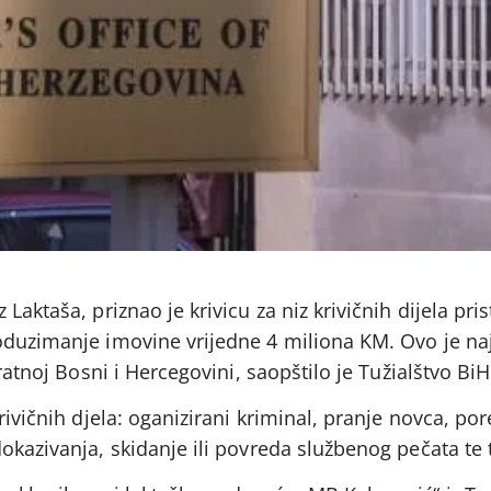
Laktaša, priznao je krivicu za niz krivičnih dijela pris
oduzimanje imovine vrijedne 4 miliona KM. Ovo je na
eratnoj Bosni i Hercegovini, saopštilo je Tužialštvo BiH
rivičnih djela: oganizirani kriminal, pranje novca, por
okazivanja, skidanje ili povreda službenog pečata te 