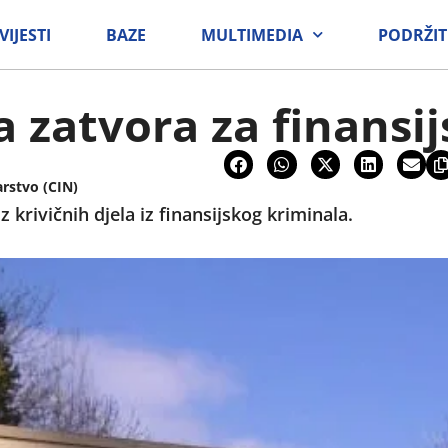
VIJESTI
BAZE
MULTIMEDIA
PODRŽIT
 zatvora za finansij
arstvo (CIN)
 krivičnih djela iz finansijskog kriminala.