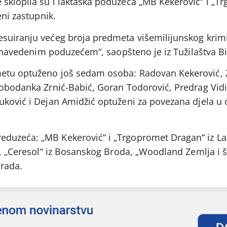
sklopila su i laktaška poduzeća „MB Kekerović“ i „T
eni zastupnik.
suiranju većeg broja predmeta višemilijunskog krimi
sa navedenim poduzećem“, saopšteno je iz Tužilaštva B
etu optuženo još sedam osoba: Radovan Kekerović,
obodanka Zrnić-Babić, Goran Todorović, Predrag Vidić
uković i Dejan Amidžić optuženi za povezana djela u 
duzeća: „MB Kekerović“ i „Trgopromet Dragan“ iz Lak
e, „Ceresol“ iz Bosanskog Broda, „Woodland Zemlja i 
Grada.