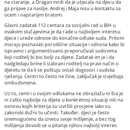
na staranje, a Dragan tvrdi da je utjecala na djecu da
ga prijave za nasilje. Andrej i Maja nisu u kontaktu sa
ocem i najstarijim bratom.
Glavni zadatak 112 centara za socijalni rad u BiH u
ovakvim slučajevima je da rade u najboljem interesu
djece i urede odnose do konačne odluke suda. Pritom
moraju poznavati porodične situacije i odnose kako bi
ispravno i argumentovano preporučivali sudovima
koji roditelj bi bio bolji za dijete. Zadatak im je i da
nadgledaju brine li izabrani roditelj na pravi način o
djetetu te da li se poštuju ostali dogovori i sudska
rješenja. Centri to često ne čine, zaključak je izvještaja
ombudsmena.
Uz to, centri u svojim odlukama ne obrazlažu ni šta je
ni zašto najbolje za dijete u konkretnoj situaciji niti na
osnovu kojih kriterija su izvršili procjene iako su
zakonski dužni to učiniti. Također, djeci je često
onemogućeno da iznesu svoje mišljenje, a bez tog
mišljenja dovodi se u pitanje njihov najbolji interes.