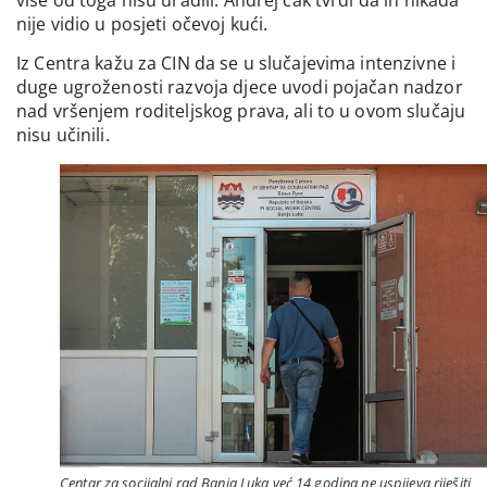
nije vidio u posjeti očevoj kući.
Iz Centra kažu za CIN da se u slučajevima intenzivne i
duge ugroženosti razvoja djece uvodi pojačan nadzor
nad vršenjem roditeljskog prava, ali to u ovom slučaju
nisu učinili.
Centar za socijalni rad Banja Luka već 14 godina ne uspijeva riješiti