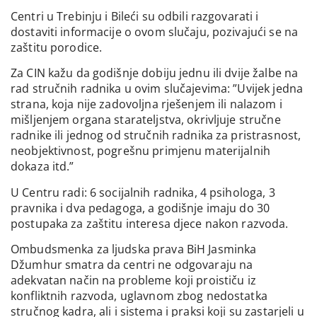
Centri u Trebinju i Bileći su odbili razgovarati i
dostaviti informacije o ovom slučaju, pozivajući se na
zaštitu porodice.
Za CIN kažu da godišnje dobiju jednu ili dvije žalbe na
rad stručnih radnika u ovim slučajevima: ”Uvijek jedna
strana, koja nije zadovoljna rješenjem ili nalazom i
mišljenjem organa starateljstva, okrivljuje stručne
radnike ili jednog od stručnih radnika za pristrasnost,
neobjektivnost, pogrešnu primjenu materijalnih
dokaza itd.”
U Centru radi: 6 socijalnih radnika, 4 psihologa, 3
pravnika i dva pedagoga, a godišnje imaju do 30
postupaka za zaštitu interesa djece nakon razvoda.
Ombudsmenka za ljudska prava BiH Jasminka
Džumhur smatra da centri ne odgovaraju na
adekvatan način na probleme koji proističu iz
konfliktnih razvoda, uglavnom zbog nedostatka
stručnog kadra, ali i sistema i praksi koji su zastarjeli u