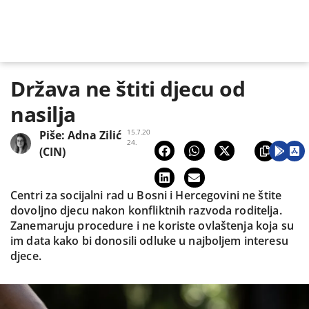
Država ne štiti djecu od
nasilja
15.7.20
Piše:
Adna Zilić
24.
(CIN)
Centri za socijalni rad u Bosni i Hercegovini ne štite
dovoljno djecu nakon konfliktnih razvoda roditelja.
Zanemaruju procedure i ne koriste ovlaštenja koja su
im data kako bi donosili odluke u najboljem interesu
djece.