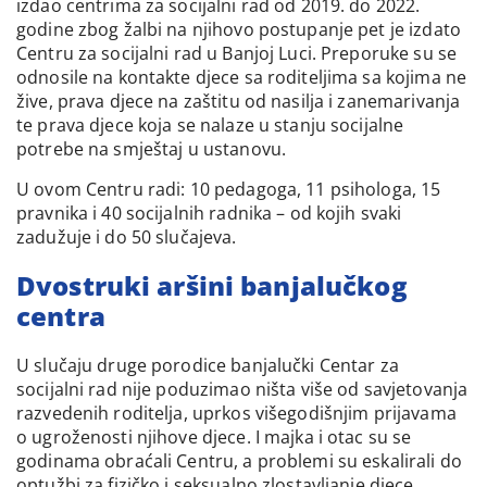
izdao centrima za socijalni rad od 2019. do 2022.
godine zbog žalbi na njihovo postupanje pet je izdato
Centru za socijalni rad u Banjoj Luci. Preporuke su se
odnosile na kontakte djece sa roditeljima sa kojima ne
žive, prava djece na zaštitu od nasilja i zanemarivanja
te prava djece koja se nalaze u stanju socijalne
potrebe na smještaj u ustanovu.
U ovom Centru radi: 10 pedagoga, 11 psihologa, 15
pravnika i 40 socijalnih radnika – od kojih svaki
zadužuje i do 50 slučajeva.
Dvostruki aršini banjalučkog
centra
U slučaju druge porodice banjalučki Centar za
socijalni rad nije poduzimao ništa više od savjetovanja
razvedenih roditelja, uprkos višegodišnjim prijavama
o ugroženosti njihove djece. I majka i otac su se
godinama obraćali Centru, a problemi su eskalirali do
optužbi za fizičko i seksualno zlostavljanje djece.