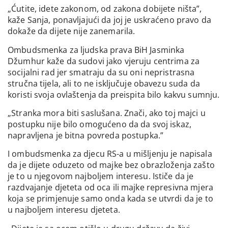
„Ćutite, idete zakonom, od zakona dobijete ništa”,
kaže Sanja, ponavljajući da joj je uskraćeno pravo da
dokaže da dijete nije zanemarila.
Ombudsmenka za ljudska prava BiH Jasminka
Džumhur kaže da sudovi jako vjeruju centrima za
socijalni rad jer smatraju da su oni nepristrasna
stručna tijela, ali to ne isključuje obavezu suda da
koristi svoja ovlaštenja da preispita bilo kakvu sumnju.
„Stranka mora biti saslušana. Znači, ako toj majci u
postupku nije bilo omogućeno da da svoj iskaz,
napravljena je bitna povreda postupka.”
I ombudsmenka za djecu RS-a u mišljenju je napisala
da je dijete oduzeto od majke bez obrazloženja zašto
je to u njegovom najboljem interesu. Ističe da je
razdvajanje djeteta od oca ili majke represivna mjera
koja se primjenuje samo onda kada se utvrdi da je to
u najboljem interesu djeteta.