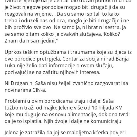
I Andrej vjeruje da je Centar bio dužan pomoći mu i da
je život njegove porodice mogao biti drugačiji da su
reagovali na vrijeme. „Da su samo ispitali to kako
treba i oduzeli nas od oca, moglo je biti drugačije i ne
bih proživio sve ovo. Ne samo ja, ni brat ni sestra. Ja
se samo pitam koliko je ovakvih slučajeva. Koliko?
Znam da nisam jedini.”
Uprkos teškim optužbama i traumama koje su djeca iz
ove porodice pretrpjela, Centar za socijalni rad Banja
Luka nije želio dati informacije o ovom slučaju,
pozivajući se na zaštitu njihovih interesa.
Ni Dragan ni Saša nisu željeli zvanično razgovarati sa
novinarima CIN-a.
Problemi u ovim porodicama traju i dalje: Saša
tužbom traži od majke Jelene više od 10 hiljada KM
koje mu duguje na osnovu alimentacije, dok ona tvrdi
da je to isplatila. Njih dvoje i dalje ne komuniciraju.
Jelena je zatražila da joj se maloljetna kćerka povjeri