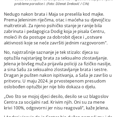
probleme porodice I. (Foto: Dženat Dreković / CIN)
Nedugo nakon brata i Maja se preselila kod majke.
Prema Jeleninim riječima, otac i maćeha su djevojčicu
maltretirali. Za njeno psihičko stanje je ranije bila
zabrinuta i pedagogica Dodig koja je pisala Centru,
moleći ih da postupe za dobrobit djece i „ostvare
aktivnosti koje se neće završiti jednim razgovorom”.
No, najstrašnije saznanje je tek stizalo: djeca su
optužila najstarijeg brata za seksualno zlostavljanje.
Jelena je bivšeg muža prijavila policiji za fizičko nasilje,
a sina Sašu za seksualno zlostavljanje brata i sestre.
Dragan je pušten nakon ispitivanja, a Saša je završio u
pritvoru. U maju 2024. je prvostepenom presudom
oslobođen optužbi jer nije bilo dokaza o djelu.
„Ovo što se mojoj djeci desilo, desilo se uz blagoslov
Centra za socijalni rad. Krivim njih. Oni su za mene
krivi 100%, odgovorni jer nisu reagovali”, kaže Jelena.