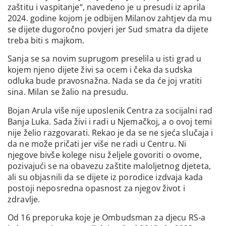
zaštitu i vaspitanje“, navedeno je u presudi iz aprila
2024. godine kojom je odbijen Milanov zahtjev da mu
se dijete dugoročno povjeri jer Sud smatra da dijete
treba biti s majkom.
Sanja se sa novim suprugom preselila u isti grad u
kojem njeno dijete živi sa ocem i čeka da sudska
odluka bude pravosnažna. Nada se da će joj vratiti
sina. Milan se žalio na presudu.
Bojan Arula više nije uposlenik Centra za socijalni rad
Banja Luka. Sada živi i radi u Njemačkoj, a o ovoj temi
nije želio razgovarati. Rekao je da se ne sjeća slučaja i
da ne može pričati jer više ne radi u Centru. Ni
njegove bivše kolege nisu željele govoriti o ovome,
pozivajući se na obavezu zaštite maloljetnog djeteta,
ali su objasnili da se dijete iz porodice izdvaja kada
postoji neposredna opasnost za njegov život i
zdravlje.
Od 16 preporuka koje je Ombudsman za djecu RS-a