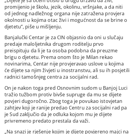
„Dijete je sa ocem otišlo u drugu državu da živi,
promijenio je školu, jezik, okolinu, vršnjake, a da niti
od jednog nadležnog organa nije zatražena provjera
okolnosti u kojima otac živi i mogućnost da se brine o
djetetu”, piše u mišljenju.
Banjalučki Centar je za CIN objasnio da oni u slučaju
predaje maloljetnika drugom roditelju prvo
preispituju da li je ta osoba podobna da preuzme
brigu o djetetu. Prema onom što je Milan rekao
novinarima, Centar nije provjeravao uslove u kojima
će dijete sa njim živjeti u inostranstvu, ali su ih posjetili
radnici tamošnjeg centra za socijalni rad.
On je nakon toga pred Osnovnim sudom u Banjoj Luci
tražio tužbom protiv bivše supruge da mu se dijete
povjeri dugoročno. Zbog toga je povukao istovjetan
zahtjev koji je ranije predao Centru za socijalni rad pa
je Sud zaključio da je odluka kojom mu je dijete
privremeno predato prestala da važi.
„Na snazi je rješenje kojim je dijete povjereno majci na