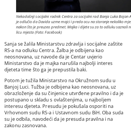
Nekadašnji socijalni radnik Centra za socijalni rad Banja Luka Bojan 
je odlučio da Davida uzme majci i preda ocu na staranje nekoliko mje
nakon što je preuzeo predmet. Majka i dijete su za to odluku saznali 
licu mjesta (Foto: Facebook)
Sanja se žalila Ministarstvu zdravlja i socijalne zaštite
RS-a na odluku Centra. Žalba je odbijena kao
neosnovana, uz navode da je Centar uvjerio
Ministarstvo da je majka narušila najbolji interes
djeteta time što ga je prepustila baki.
Potom je tužila Ministarstvo na Okružnom sudu u
Banjoj Luci. Tužba je odbijena kao neosnovana, uz
obrazloženje da su činjenice utvrđene pravilno i da je
postupano u skladu s ovlaštenjima, u najboljem
interesu djeteta. Presudu je pokušala osporiti na
Vrhovnom sudu RS-a i Ustavnom sudu BiH. Oba suda
su je odbila, navodeći da je presuda pravilna i na
zakonu zasnovana.