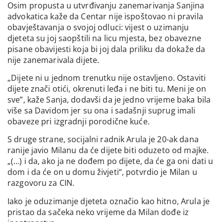
Osim propusta u utvrđivanju zanemarivanja Sanjina
advokatica kaže da Centar nije ispoštovao ni pravila
obavještavanja o svojoj odluci: vijest o uzimanju
djeteta su joj saopštili na licu mjesta, bez obavezne
pisane obavijesti koja bi joj dala priliku da dokaže da
nije zanemarivala dijete.
„Dijete ni u jednom trenutku nije ostavljeno. Ostaviti
dijete znači otići, okrenuti leđa i ne biti tu. Meni je on
sve”, kaže Sanja, dodavši da je jedno vrijeme baka bila
više sa Davidom jer su ona i sadašnji suprug imali
obaveze pri izgradnji porodične kuće.
S druge strane, socijalni radnik Arula je 20-ak dana
ranije javio Milanu da će dijete biti oduzeto od majke.
„(…) i da, ako ja ne dođem po dijete, da će ga oni dati u
dom i da će on u domu živjeti“, potvrdio je Milan u
razgovoru za CIN.
Iako je oduzimanje djeteta označio kao hitno, Arula je
pristao da sačeka neko vrijeme da Milan dođe iz