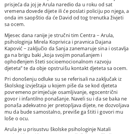
prisjeća da joj je Arula naredio da u roku od sat
vremena dovede dijete ili će poslati policiju po njega, a
onda im saopštio da će David od tog trenutka živjeti
sa ocem.
Mjesec dana ranije je stručni tim Centra − Arula,
psihologinja Mirela Koprivica i pravnica Dajana
Kapović − zaključio da Sanja zanemaruje sina i ostavlja
ga na brigu baki „koja svojim ponašanjem i
ophođenjem šteti socioemocionalnom razvoju
djeteta” te da obje opstruišu kontakt djeteta sa ocem.
Pri donošenju odluke su se referisali na zaključak iz
školskog izvještaja u kojem piše da se kod djeteta
povremeno primjećuje osamljivanje, egocentrični
govor i infantilno ponašanje. Naveli su i da se baka ne
ponaša adekvatno jer pretopljava dijete, ne dozvoljava
mu da bude samostalno, previše ga štiti i govori mu
loše o ocu.
Arula je u prisustvu školske psihologinje Natali