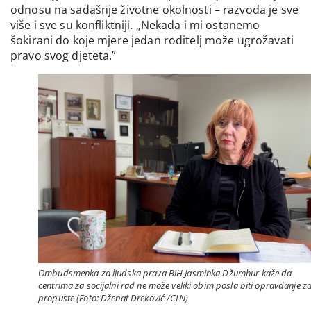
odnosu na sadašnje životne okolnosti – razvoda je sve
više i sve su konfliktniji. „Nekada i mi ostanemo
šokirani do koje mjere jedan roditelj može ugrožavati
pravo svog djeteta.”
Ombudsmenka za ljudska prava BiH Jasminka Džumhur kaže da
centrima za socijalni rad ne može veliki obim posla biti opravdanje z
propuste (Foto: Dženat Dreković /CIN)