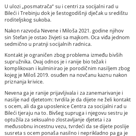
U ulozi „posmatrača“ su i centri za socijalni rad u
Bileći i Trebinju dok je šestogodišnji dječak u središtu
roditeljskog sukoba.
Nakon razvoda Nevene i Miloša 2021. godine njihov
sin Stefan je ostao živjeti sa majkom. Oca viđa jednom
sedmično u pratnji socijalnih radnica.
Kontakt je ograničen zbog problema između bivših
supružnika. Ovaj odnos je i ranije bio težak i
komplikovan i kulminirao je porodičnim nasiljem zbog
kojeg je Miloš 2019. osuđen na novčanu kaznu nakon
priznanja krivice.
Nevena ga je ranije prijavljivala i za zanemarivanje i
nasilje nad djetetom: tvrdila je da dijete ne želi kontakt
s ocem, ali da ga uposlenice Centra za socijalni rad u
Bileći tjeraju na to. Bivšeg supruga i njegovu sestru je
optužila za seksualno zlostavljanje djeteta i za
međusobnu incestnu vezu, tvrdeći da se dijete poslije
susreta s ocem ponaša nasilno i neprikladno pa ga je