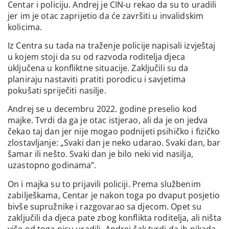
Centar i policiju. Andrej je CIN-u rekao da su to uradili
jer im je otac zaprijetio da će završiti u invalidskim
kolicima.
Iz Centra su tada na traženje policije napisali izvještaj
u kojem stoji da su od razvoda roditelja djeca
uključena u konfliktne situacije. Zaključili su da
planiraju nastaviti pratiti porodicu i savjetima
pokušati spriječiti nasilje.
Andrej se u decembru 2022. godine preselio kod
majke. Tvrdi da ga je otac istjerao, ali da je on jedva
čekao taj dan jer nije mogao podnijeti psihičko i fizičko
zlostavljanje: „Svaki dan je neko udarao. Svaki dan, bar
šamar ili nešto. Svaki dan je bilo neki vid nasilja,
uzastopno godinama”.
On i majka su to prijavili policiji. Prema službenim
zabilješkama, Centar je nakon toga po dvaput posjetio
bivše supružnike i razgovarao sa djecom. Opet su
zaključili da djeca pate zbog konflikta roditelja, ali ništa
više od toga nisu uradili. Andrej čak tvrdi da ih nikada