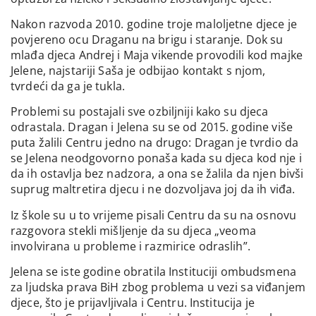
Nakon razvoda 2010. godine troje maloljetne djece je
povjereno ocu Draganu na brigu i staranje. Dok su
mlađa djeca Andrej i Maja vikende provodili kod majke
Jelene, najstariji Saša je odbijao kontakt s njom,
tvrdeći da ga je tukla.
Problemi su postajali sve ozbiljniji kako su djeca
odrastala. Dragan i Jelena su se od 2015. godine više
puta žalili Centru jedno na drugo: Dragan je tvrdio da
se Jelena neodgovorno ponaša kada su djeca kod nje i
da ih ostavlja bez nadzora, a ona se žalila da njen bivši
suprug maltretira djecu i ne dozvoljava joj da ih viđa.
Iz škole su u to vrijeme pisali Centru da su na osnovu
razgovora stekli mišljenje da su djeca „veoma
involvirana u probleme i razmirice odraslih”.
Jelena se iste godine obratila Instituciji ombudsmena
za ljudska prava BiH zbog problema u vezi sa viđanjem
djece, što je prijavljivala i Centru. Institucija je