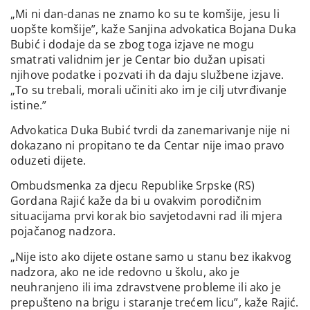
„Mi ni dan-danas ne znamo ko su te komšije, jesu li
uopšte komšije”, kaže Sanjina advokatica Bojana Duka
Bubić i dodaje da se zbog toga izjave ne mogu
smatrati validnim jer je Centar bio dužan upisati
njihove podatke i pozvati ih da daju službene izjave.
„To su trebali, morali učiniti ako im je cilj utvrđivanje
istine.”
Advokatica Duka Bubić tvrdi da zanemarivanje nije ni
dokazano ni propitano te da Centar nije imao pravo
oduzeti dijete.
Ombudsmenka za djecu Republike Srpske (RS)
Gordana Rajić kaže da bi u ovakvim porodičnim
situacijama prvi korak bio savjetodavni rad ili mjera
pojačanog nadzora.
„Nije isto ako dijete ostane samo u stanu bez ikakvog
nadzora, ako ne ide redovno u školu, ako je
neuhranjeno ili ima zdravstvene probleme ili ako je
prepušteno na brigu i staranje trećem licu”, kaže Rajić.