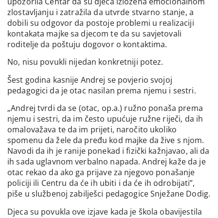
upozorila Centar da su djeca izložena emocionalnom
zlostavljanju i zatražila da utvrde stvarno stanje, a
dobili su odgovor da postoje problemi u realizaciji
kontakata majke sa djecom te da su savjetovali
roditelje da poštuju dogovor o kontaktima.
No, nisu povukli nijedan konkretniji potez.
Šest godina kasnije Andrej se povjerio svojoj
pedagogici da je otac nasilan prema njemu i sestri.
„Andrej tvrdi da se (otac, op.a.) ružno ponaša prema
njemu i sestri, da im često upućuje ružne riječi, da ih
omalovažava te da im prijeti, naročito ukoliko
spomenu da žele da pređu kod majke da žive s njom.
Navodi da ih je ranije ponekad i fizički kažnjavao, ali da
ih sada uglavnom verbalno napada. Andrej kaže da je
otac rekao da ako ga prijave za njegovo ponašanje
policiji ili Centru da će ih ubiti i da će ih odrobijati”,
piše u službenoj zabilješci pedagogice Snježane Dodig.
Djeca su povukla ove izjave kada je škola obavijestila