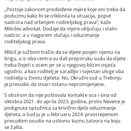
„Postoje zakonom predviđene mjere koje oni treba da
poduzmu kako bi se otklonila ta situacija, poput
nadzora nad vršenjem roditeljskog prava“, kaže
Milošev advokat. Dodaje da mjere uključuju i stalni
nadzor, a u najgorem slučaju i oduzimanje
roditeljskog prava.
Miloš je tužbom tražio da se dijete povjeri njemu na
brigu, a iz oba centra su dali preporuku sudu da dijete
treba živjeti s ocem jer se u njegovoj blizini osjeća
ugodno, a kao roditelj je saradljiv i svjestan uloge oba
roditelja u životu djeteta. No, Okružni sud u Trebinju
je presudio da stvari ostanu nepromijenjene.
S obzirom da nije poštovala kontakte oca i sina od
oktobra 2021. do aprila 2023. godine, protiv Nevene je
podignuta optužnica za krivično djelo oduzimanje
djeteta, a Sud ju je u februaru 2024. prvostepenom
presudom osudio na uslovnu kaznu zatvora na koju
se žalila.