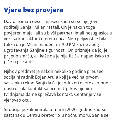
Vjera bez provjera
David je imao deset mjeseci kada su se njegovi
roditelji Sanja i Milan rastali. On je nakon toga
povjeren majci, ali su bivši partneri imali nesuglasice u
vezi sa kontaktom djeteta i oca. Netrpeljivost je bila
tolika da je Milan osuđen na 700 KM kazne zbog
ugrožavanja Sanjine sigurnosti. On priznaje da joj je
prijetio smrću, ali kaže da je nije fizički napao kako to
piše u presudi.
Njihov predmet je nakon nekoliko godina preuzeo
socijalni radnik Bojan Arula koji je već na prvom
sastanku rekao Sanji da će joj oduzeti dijete ako bude
opstruisala kontakt sa ocem. Uprkos njenim
tvrdnjama da ne sprečava kontakt, Centar je više
vjerovao ocu.
Situacija je kulminirala u martu 2020. godine kad se
sastanak u Centru pretvorio u noćnu moru. Sanja se