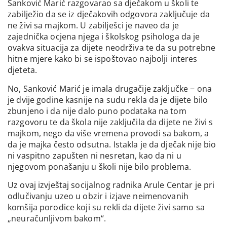
Sanković Marić razgovarao sa dječakom u školi te
zabilježio da se iz dječakovih odgovora zaključuje da
ne živi sa majkom. U zabilješci je naveo da je
zajednička ocjena njega i školskog psihologa da je
ovakva situacija za dijete neodrživa te da su potrebne
hitne mjere kako bi se ispoštovao najbolji interes
djeteta.
No, Sanković Marić je imala drugačije zaključke − ona
je dvije godine kasnije na sudu rekla da je dijete bilo
zbunjeno i da nije dalo puno podataka na tom
razgovoru te da škola nije zaključila da dijete ne živi s
majkom, nego da više vremena provodi sa bakom, a
da je majka često odsutna. Istakla je da dječak nije bio
ni vaspitno zapušten ni nesretan, kao da ni u
njegovom ponašanju u školi nije bilo problema.
Uz ovaj izvještaj socijalnog radnika Arule Centar je pri
odlučivanju uzeo u obzir i izjave neimenovanih
komšija porodice koji su rekli da dijete živi samo sa
„neuračunljivom bakom“.