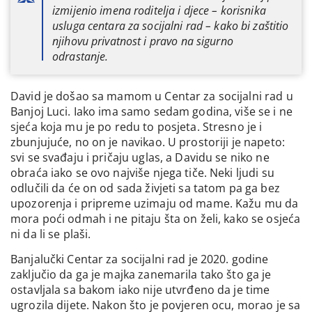
izmijenio imena roditelja i djece – korisnika
usluga centara za socijalni rad – kako bi zaštitio
njihovu privatnost i pravo na sigurno
odrastanje.
David je došao sa mamom u Centar za socijalni rad u
Banjoj Luci. Iako ima samo sedam godina, više se i ne
sjeća koja mu je po redu to posjeta. Stresno je i
zbunjujuće, no on je navikao. U prostoriji je napeto:
svi se svađaju i pričaju uglas, a Davidu se niko ne
obraća iako se ovo najviše njega tiče. Neki ljudi su
odlučili da će on od sada živjeti sa tatom pa ga bez
upozorenja i pripreme uzimaju od mame. Kažu mu da
mora poći odmah i ne pitaju šta on želi, kako se osjeća
ni da li se plaši.
Banjalučki Centar za socijalni rad je 2020. godine
zaključio da ga je majka zanemarila tako što ga je
ostavljala sa bakom iako nije utvrđeno da je time
ugrozila dijete. Nakon što je povjeren ocu, morao je sa