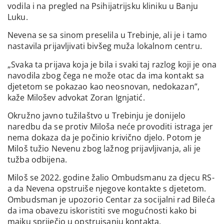
vodila i na pregled na Psihijatrijsku kliniku u Banju
Luku.
Nevena se sa sinom preselila u Trebinje, ali je i tamo
nastavila prijavljivati bivšeg muža lokalnom centru.
„Svaka ta prijava koja je bila i svaki taj razlog koji je ona
navodila zbog čega ne može otac da ima kontakt sa
djetetom se pokazao kao neosnovan, nedokazan”,
kaže Milošev advokat Zoran Ignjatić.
Okružno javno tužilaštvo u Trebinju je donijelo
naredbu da se protiv Miloša neće provoditi istraga jer
nema dokaza da je počinio krivično djelo. Potom je
Miloš tužio Nevenu zbog lažnog prijavljivanja, ali je
tužba odbijena.
Miloš se 2022. godine žalio Ombudsmanu za djecu RS-
a da Nevena opstruiše njegove kontakte s djetetom.
Ombudsman je upozorio Centar za socijalni rad Bileća
da ima obavezu iskoristiti sve mogućnosti kako bi
majku spriječio u opstruisanju kontakta.