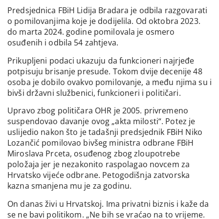
Predsjednica FBiH Lidija Bradara je odbila razgovarati
o pomilovanjima koje je dodijelila. Od oktobra 2023.
do marta 2024. godine pomilovala je osmero
osuđenih i odbila 54 zahtjeva.
Prikupljeni podaci ukazuju da funkcioneri najrjeđe
potpisuju brisanje presude. Tokom dvije decenije 48
osoba je dobilo ovakvo pomilovanje, a među njima su i
bivši državni službenici, funkcioneri i političari.
Upravo zbog političara OHR je 2005. privremeno
suspendovao davanje ovog „akta milosti“. Potez je
uslijedio nakon što je tadašnji predsjednik FBiH Niko
Lozančić pomilovao bivšeg ministra odbrane FBiH
Miroslava Prceta, osuđenog zbog zloupotrebe
položaja jer je nezakonito raspolagao novcem za
Hrvatsko vijeće odbrane. Petogodišnja zatvorska
kazna smanjena mu je za godinu.
On danas živi u Hrvatskoj. Ima privatni biznis i kaže da
se ne bavi politikom. „Ne bih se vraćao na to vrijeme.