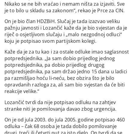
Nikako se ne bih vraćao i nemam ništa za izjaviti. Sve
je to bilo u skladu sa zakonom“, rekao je Prce za CIN.
On je bio član HDZBiH. Slučaj je tada izazvao veliku
pažnju javnosti i Lozančić kaže da je bio svjestan da je
riječ o osjetljivom slučaju i „malo nezgodnoj odluci“
koju je potpisao svom partijskom kolegi.
Kaže da je za tu kao i za ostale odluke imao saglasnost
potpredsjednika. „Ja sam dobio prijedlog jednog
potpredsjednika, pa dobio prijedlog drugog
potpredsjednika, pa sam držao jedno 15 dana u ladici
pa razmišljao hoću li-neću, bez obzira što je bilo
opravdanih razloga za, ali sam bio svjestan da će biti
reakcije velike.“
Lozančić tvrdi da nije potpisao odluku na zahtjev
stranke niti je pomilovanja davao zbog urgencija.
On je od jula 2003. do jula 2005. godine potpisao 460
odluka – čak 68 osoba je tada dobilo pomilovanje
drugi, treći ili četvrti put za isto djelo. On tvrdi da se