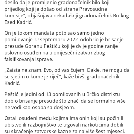
desilo da je promijenio gradonačelnik bilo koji
prijedlog koji je došao od strane Pravosudne
komisije“, objašnjava nekadašnji gradonačelnik Brčkog
Esed Kadrić.
On je tokom mandata potpisao samo jedno
pomilovanje. U septembru 2022. odobrio je brisanje
presude Goranu Peštiću koji je dvije godine ranije
uslovno osuđen na tromjesečni zatvor zbog
falsifikovanja isprave.
„Zaista ne znam. Evo, od vas čujem. Dakle, ne mogu da
se sjetim o kome je riječ”, kaže bivši gradonačelnik
Kadrić.
Peštić je jedini od 13 pomilovanih u Brčko distriktu
dobio brisanje presude što znači da se formalno više
ne vodi kao osoba sa dosjeom.
Ostali osuđeni među kojima ima onih koji su počinili
ubistvo ili razbojništvo te trgovali narkoticima dobili
su skraćenje zatvorske kazne za najviše šest mjeseci.