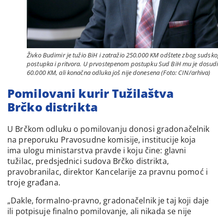
Živko Budimir je tužio BiH i zatražio 250.000 KM odštete zbog sudsk
postupka i pritvora. U prvostepenom postupku Sud BiH mu je dosud
60.000 KM, ali konačna odluka još nije donesena (Foto: CIN/arhiva)
Pomilovani kurir Tužilaštva
Brčko distrikta
U Brčkom odluku o pomilovanju donosi gradonačelnik
na preporuku Pravosudne komisije, institucije koja
ima ulogu ministarstva pravde i koju čine: glavni
tužilac, predsjednici sudova Brčko distrikta,
pravobranilac, direktor Kancelarije za pravnu pomoć i
troje građana.
„Dakle, formalno-pravno, gradonačelnik je taj koji daje
ili potpisuje finalno pomilovanje, ali nikada se nije