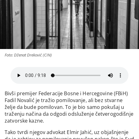
Foto: Dženat Dreković (CIN)
Bivši premijer Federacije Bosne i Hercegovine (FBiH)
Fadil Novalić je tražio pomilovanje, ali bez stvarne
želje da bude pomilovan. To je bio samo pokušaj u
traženju načina da odgodi odsluženje četverogodišnje
zatvorske kazne.
Tako tvrdi njegov advokat Elmir Jahić, uz objašnjenje
da je zahtjev za pomilovanje povučen nakon što je Sud