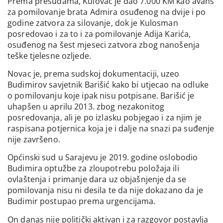
Prema presudama, Kulovac je dao 7.000 KM kao avans
za pomilovanje brata Admira osuđenog na dvije i po
godine zatvora za silovanje, dok je Kulosman
posredovao i za to i za pomilovanje Adija Karića,
osuđenog na šest mjeseci zatvora zbog nanošenja
teške tjelesne ozljede.
Novac je, prema sudskoj dokumentaciji, uzeo
Budimirov savjetnik Barišić kako bi utjecao na odluke
o pomilovanju koje ipak nisu potpisane. Barišić je
uhapšen u aprilu 2013. zbog nezakonitog
posredovanja, ali je po izlasku pobjegao i za njim je
raspisana potjernica koja je i dalje na snazi pa suđenje
nije završeno.
Općinski sud u Sarajevu je 2019. godine oslobodio
Budimira optužbe za zloupotrebu položaja ili
ovlaštenja i primanje dara uz objašnjenje da se
pomilovanja nisu ni desila te da nije dokazano da je
Budimir postupao prema urgencijama.
On danas nije politički aktivan i za razgovor postavlja