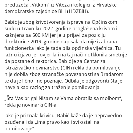
preduzeća „Vitkom“ iz Viteza i kolegici iz Hrvatske
demokratske zajednice BiH (HDZBiH).
Babić je zbog krivotvorenja isprave na Općinskom
sudu u Travniku 2022. godine proglašena krivom i
kažnjena sa 500 KM jer je u prijavi za poziciju
direktorice 2019. godine napisala da nije izabrana
funkcionerka iako je tada bila općinska vijećnica. Tu
lažnu izjavu je i ovjerila i na taj način otklonila smetnje
da postane direktorica. Babić je za Centar za
istraživačko novinarstvo (CIN) rekla da pomilovanje
nije dobila zbog stranačke povezanosti sa Bradarom
te da je lično i ne poznaje. Odbila je odgovoriti šta je
navela kao razlog za traženje pomilovanja:
„Šta Vas briga! Nisam se Vama obratila sa molbom“,
rekla je novinarki CIN-a.
Iako je priznala krivicu, Babić kaže da je nepravedno
osuđena i da „ima pravo kao i svi ostali na
pomilovanje“.