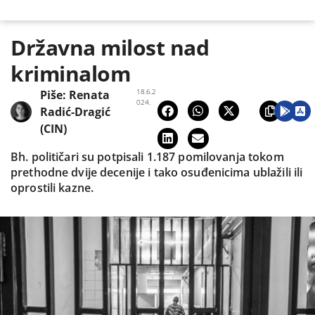
Državna milost nad
kriminalom
18.6.2
Piše:
Renata
024.
Radić-Dragić
(CIN)
Bh. političari su potpisali 1.187 pomilovanja tokom
prethodne dvije decenije i tako osuđenicima ublažili ili
oprostili kazne.