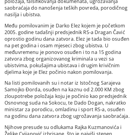
položaja, falsifikovanja dokumenata, ugrožavanja
saobraćaja do nanošenja teških povreda, porodičnog
nasilja i ubistva.
Među pomilovanim je Darko Elez kojem je početkom
2005. godine tadašnji predsjednik RS-a Dragan Čavić
oprostio godinu dana zatvora. Elez je tada bio osuđen
na pet godina i osam mjeseci zbog ubistva. U
međuvremenu je ponovo osuđen i to na 15 godina
zatvora zbog organizovanog kriminala u vezi sa
ubistvima, pokušajima ubistava i drugim krivičnim
djelima koje je Elez počinio nakon pomilovanja.
Na listi pomilovanih su i notar iz Istočnog Sarajeva
Samojko Đorda, osuđen na kaznu od 2.000 KM zbog
zloupotrebe položaja koju je počinio kao predsjednik
Osnovnog suda na Sokocu, te Dado Dogan, nakratko
ministar za porodicu, omladinu i sport RS-a, osuđen
na godinu dana zatvora zbog ugrožavanja saobraćaja.
Njihove presude su odlukama Rajka Kuzmanovića i
Željke Cvijanović izbrisane, što je najviši stepen