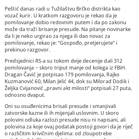
Peštić danas radi u Tužilaštvu Brčko distrikta kao
vozač kurir. U kratkom razgovoru je rekao da je
pomilovanje dobio redovnim putem i da po zakonu
može da traži brisanje presude. Na pitanje novinarke
da li je neko urgirao za njega ili dao novac za
pomilovanje, rekao je: “Gospođo, pretjerujete” i
prekinuo razgovor.
Predsjednici RS-a su tokom dvije decenije dali 312
pomilovanja − skoro triput manje od kolega iz FBiH.
Dragan Čavić je potpisao 179 pomilovanja, Rajko
Kuzmanović 60, Milan Jelić 44, dok su Milorad Dodik i
Željka Cvijanović „pravni akt milosti“ potpisali 27 puta,
odnosno dvaput.
Oni su osuđenicima brisali presude i smanjivali
zatvorske kazne ili ih mijenjali uslovnim. U skoro
polovini odluka razlozi presude nisu ni napisani, ali
polovina za koje ovaj podatak postoji govori da je riječ
o različitim krivičnim djelima: od zloupotrebe