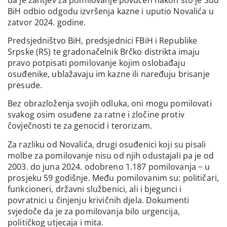
BiH odbio odgodu izvršenja kazne i uputio Novalića u
zatvor 2024. godine.
Predsjedništvo BiH, predsjednici FBiH i Republike
Srpske (RS) te gradonačelnik Brčko distrikta imaju
pravo potpisati pomilovanje kojim oslobađaju
osuđenike, ublažavaju im kazne ili naređuju brisanje
presude.
Bez obrazloženja svojih odluka, oni mogu pomilovati
svakog osim osuđene za ratne i zločine protiv
čovječnosti te za genocid i terorizam.
Za razliku od Novalića, drugi osuđenici koji su pisali
molbe za pomilovanje nisu od njih odustajali pa je od
2003. do juna 2024. odobreno 1.187 pomilovanja − u
prosjeku 59 godišnje. Među pomilovanim su: političari,
funkcioneri, državni službenici, ali i bjegunci i
povratnici u činjenju krivičnih djela. Dokumenti
svjedoče da je za pomilovanja bilo urgencija,
političkog utjecaja i mita.